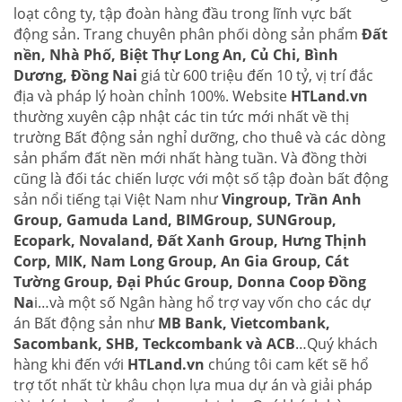
loạt công ty, tập đoàn hàng đầu trong lĩnh vực bất
động sản. Trang chuyên phân phối dòng sản phẩm
Đất
nền, Nhà Phố, Biệt Thự Long An, Củ Chi, Bình
Dương, Đồng Nai
giá từ 600 triệu đến 10 tỷ, vị trí đắc
địa và pháp lý hoàn chỉnh 100%. Website
HTLand.vn
thường xuyên cập nhật các tin tức mới nhất về thị
trường Bất động sản nghỉ dưỡng, cho thuê và các dòng
sản phẩm đất nền mới nhất hàng tuần. Và đồng thời
cũng là đối tác chiến lược với một số tập đoàn bất động
sản nổi tiếng tại Việt Nam như
Vingroup, Trần Anh
Group, Gamuda Land, BIMGroup, SUNGroup,
Ecopark, Novaland, Đất Xanh Group, Hưng Thịnh
Corp, MIK, Nam Long Group, An Gia Group, Cát
Tường Group, Đại Phúc Group, Donna Coop Đồng
Na
i…và một số Ngân hàng hổ trợ vay vốn cho các dự
án Bất động sản như
MB Bank, Vietcombank,
Sacombank, SHB, Teckcombank và ACB
…Quý khách
hàng khi đến với
HTLand.vn
chúng tôi cam kết sẽ hổ
trợ tốt nhất từ khâu chọn lựa mua dự án và giải pháp