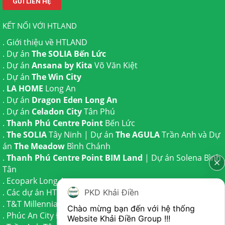
KẾT NỐI VỚI HTLAND
.
Giới thiệu về HTLAND
. Dự án
The SOLIA Bến Lức
. Dự án
Ansana by Kita
Võ Văn Kiệt
. Dự án
The Win City
.
LA HOME
Long An
. Dự án
Dragon Eden Long An
. Dự án
Celadon City
Tân Phú
.
Thanh Phú Centre Point
Bến Lức
.
The SOLIA
Tây Ninh | Dự án
The AGULA
Trần Anh và Dự
án
The Meadow
Bình Chánh
.
Thanh Phú Centre Point BIM Land
| Dự án
Solena Bình
Tân
.
Ecopark Long An
.
Các dự án HTLAND
PKD Khải Điền
.
T&T Millennia City
Cần Giuộc
Chào mừng bạn đến với hệ thống 
.
Phúc An City
Đức Hoà
Website Khải Điền Group !!!