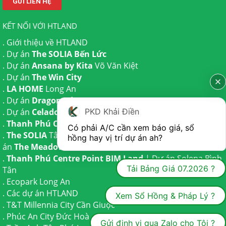
KẾT NỐI VỚI HTLAND
.
Giới thiệu về HTLAND
. Dự án
The SOLIA Bến Lức
. Dự án
Ansana by Kita
Võ Văn Kiệt
. Dự án
The Win City
.
LA HOME
Long An
. Dự án
Dragon Eden Long An
PKD Khải Điền
. Dự án
Celadon City
Tân Phú
.
Thanh Phú Centre Point
Bến Lức
Có phải A/C cần xem báo giá, sổ 
.
The SOLIA
Tây Ninh | Dự án
The AGULA
Trần Anh và Dự
hồng hay vị trí dự án ah?
án
The Meadow
Bình Chánh
.
Thanh Phú Centre Point BIM Land
| Dự án
Solena Bình
Tải Bảng Giá 07.2026 ?
Tân
.
Ecopark Long An
.
Các dự án HTLAND
Xem Sổ Hồng & Pháp Lý ?
.
T&T Millennia City
Cần Giuộc
.
Phúc An City
Đức Hoà
Gửi định vị qua Zalo cho Tôi ?