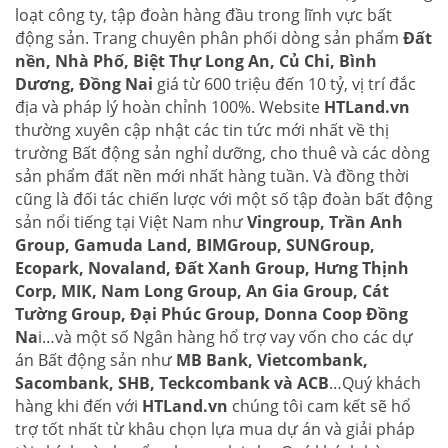
loạt công ty, tập đoàn hàng đầu trong lĩnh vực bất
động sản. Trang chuyên phân phối dòng sản phẩm
Đất
nền, Nhà Phố, Biệt Thự Long An, Củ Chi, Bình
Dương, Đồng Nai
giá từ 600 triệu đến 10 tỷ, vị trí đắc
địa và pháp lý hoàn chỉnh 100%. Website
HTLand.vn
thường xuyên cập nhật các tin tức mới nhất về thị
trường Bất động sản nghỉ dưỡng, cho thuê và các dòng
sản phẩm đất nền mới nhất hàng tuần. Và đồng thời
cũng là đối tác chiến lược với một số tập đoàn bất động
sản nổi tiếng tại Việt Nam như
Vingroup, Trần Anh
Group, Gamuda Land, BIMGroup, SUNGroup,
Ecopark, Novaland, Đất Xanh Group, Hưng Thịnh
Corp, MIK, Nam Long Group, An Gia Group, Cát
Tường Group, Đại Phúc Group, Donna Coop Đồng
Na
i…và một số Ngân hàng hổ trợ vay vốn cho các dự
án Bất động sản như
MB Bank, Vietcombank,
Sacombank, SHB, Teckcombank và ACB
…Quý khách
hàng khi đến với
HTLand.vn
chúng tôi cam kết sẽ hổ
trợ tốt nhất từ khâu chọn lựa mua dự án và giải pháp