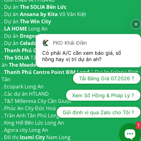
. Dự án
The SOLIA Bến Lức
. Dự án
Ansana by Kita
Võ Văn Kiệt
. Dự án
The Win City
.
LA HOME
Long An
. Dự án
Dragon Eden Long An
. Dự án
Celadon City
Tân Phú
PKD Khải Điền
.
Thanh Phú Centre Point
Bến Lức
Có phải A/C cần xem báo giá, sổ 
.
The SOLIA
Tây Ninh | Dự án
The AGULA
Trần Anh và Dự
hồng hay vị trí dự án ah?
án
The Meadow
Bình Chánh
.
Thanh Phú Centre Point BIM Land
| Dự án
Solena Bình
Tải Bảng Giá 07.2026 ?
Tân
.
Ecopark Long An
.
Các dự án HTLAND
Xem Sổ Hồng & Pháp Lý ?
.
T&T Millennia City
Cần Giuộc
.
Phúc An City
Đức Hoà
Gửi định vị qua Zalo cho Tôi ?
.
Trần Anh Tân Phú
Long An
.
King Hill Bến Lức
Long An
1
.
Agora city
Long An
. Đô thị
Izumi City
Nam Long