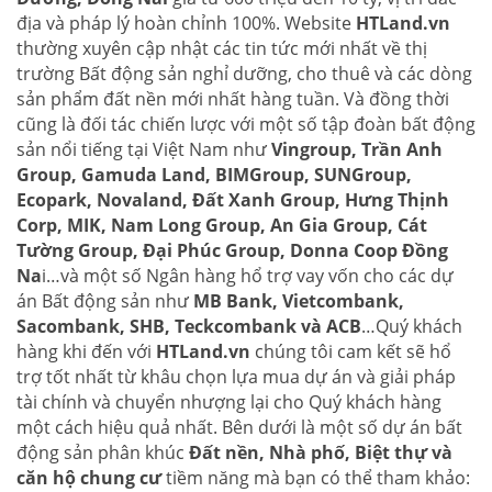
địa và pháp lý hoàn chỉnh 100%. Website
HTLand.vn
thường xuyên cập nhật các tin tức mới nhất về thị
trường Bất động sản nghỉ dưỡng, cho thuê và các dòng
sản phẩm đất nền mới nhất hàng tuần. Và đồng thời
cũng là đối tác chiến lược với một số tập đoàn bất động
sản nổi tiếng tại Việt Nam như
Vingroup, Trần Anh
Group, Gamuda Land, BIMGroup, SUNGroup,
Ecopark, Novaland, Đất Xanh Group, Hưng Thịnh
Corp, MIK, Nam Long Group, An Gia Group, Cát
Tường Group, Đại Phúc Group, Donna Coop Đồng
Na
i…và một số Ngân hàng hổ trợ vay vốn cho các dự
án Bất động sản như
MB Bank, Vietcombank,
Sacombank, SHB, Teckcombank và ACB
…Quý khách
hàng khi đến với
HTLand.vn
chúng tôi cam kết sẽ hổ
trợ tốt nhất từ khâu chọn lựa mua dự án và giải pháp
tài chính và chuyển nhượng lại cho Quý khách hàng
một cách hiệu quả nhất. Bên dưới là một số dự án bất
động sản phân khúc
Đất nền, Nhà phố, Biệt thự và
căn hộ chung cư
tiềm năng mà bạn có thể tham khảo: