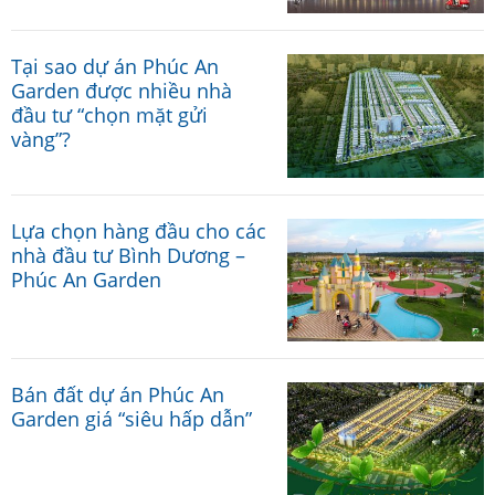
Tại sao dự án Phúc An
Garden được nhiều nhà
đầu tư “chọn mặt gửi
vàng”?
Lựa chọn hàng đầu cho các
nhà đầu tư Bình Dương –
Phúc An Garden
Bán đất dự án Phúc An
Garden giá “siêu hấp dẫn”