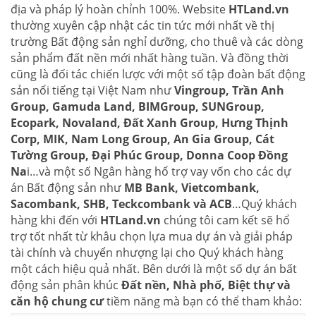
địa và pháp lý hoàn chỉnh 100%. Website
HTLand.vn
thường xuyên cập nhật các tin tức mới nhất về thị
trường Bất động sản nghỉ dưỡng, cho thuê và các dòng
sản phẩm đất nền mới nhất hàng tuần. Và đồng thời
cũng là đối tác chiến lược với một số tập đoàn bất động
sản nổi tiếng tại Việt Nam như
Vingroup, Trần Anh
Group, Gamuda Land, BIMGroup, SUNGroup,
Ecopark, Novaland, Đất Xanh Group, Hưng Thịnh
Corp, MIK, Nam Long Group, An Gia Group, Cát
Tường Group, Đại Phúc Group, Donna Coop Đồng
Na
i…và một số Ngân hàng hổ trợ vay vốn cho các dự
án Bất động sản như
MB Bank, Vietcombank,
Sacombank, SHB, Teckcombank và ACB
…Quý khách
hàng khi đến với
HTLand.vn
chúng tôi cam kết sẽ hổ
trợ tốt nhất từ khâu chọn lựa mua dự án và giải pháp
tài chính và chuyển nhượng lại cho Quý khách hàng
một cách hiệu quả nhất. Bên dưới là một số dự án bất
động sản phân khúc
Đất nền, Nhà phố, Biệt thự và
căn hộ chung cư
tiềm năng mà bạn có thể tham khảo: