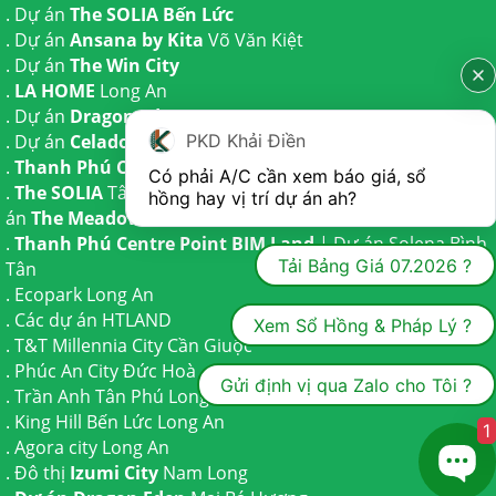
. Dự án
The SOLIA Bến Lức
. Dự án
Ansana by Kita
Võ Văn Kiệt
. Dự án
The Win City
.
LA HOME
Long An
. Dự án
Dragon Eden Long An
PKD Khải Điền
. Dự án
Celadon City
Tân Phú
.
Thanh Phú Centre Point
Bến Lức
Có phải A/C cần xem báo giá, sổ 
.
The SOLIA
Tây Ninh | Dự án
The AGULA
Trần Anh và Dự
hồng hay vị trí dự án ah?
án
The Meadow
Bình Chánh
.
Thanh Phú Centre Point BIM Land
| Dự án
Solena Bình
Tải Bảng Giá 07.2026 ?
Tân
.
Ecopark Long An
.
Các dự án HTLAND
Xem Sổ Hồng & Pháp Lý ?
.
T&T Millennia City
Cần Giuộc
.
Phúc An City
Đức Hoà
Gửi định vị qua Zalo cho Tôi ?
.
Trần Anh Tân Phú
Long An
.
King Hill Bến Lức
Long An
1
.
Agora city
Long An
. Đô thị
Izumi City
Nam Long