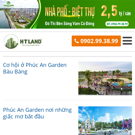
0902.99.38.99
Cơ hội ở Phúc An Garden
Bàu Bàng
Phúc An Garden nơi những
giấc mơ bắt đầu