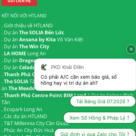
KẾT NỐI VỚI HTLAND
.
Giới thiệu về HTLAND
. Dự án
The SOLIA Bến Lức
. Dự án
Ansana by Kita
Võ Văn Kiệt
. Dự án
The Win City
.
LA HOME
Long An
. Dự án
Dragon Eden Long An
PKD Khải Điền
. Dự án
Celadon City
Tân Phú
.
Thanh Phú Centre Point
Bến Lức
Có phải A/C cần xem báo giá, sổ 
.
The SOLIA
Tây Ninh | Dự án
The AGULA
Trần Anh và Dự
hồng hay vị trí dự án ah?
án
The Meadow
Bình Chánh
.
Thanh Phú Centre Point BIM Land
| Dự án
Solena Bình
Tải Bảng Giá 07.2026 ?
Tân
.
Ecopark Long An
.
Các dự án HTLAND
Xem Sổ Hồng & Pháp Lý ?
.
T&T Millennia City
Cần Giuộc
.
Phúc An City
Đức Hoà
Gửi định vị qua Zalo cho Tôi ?