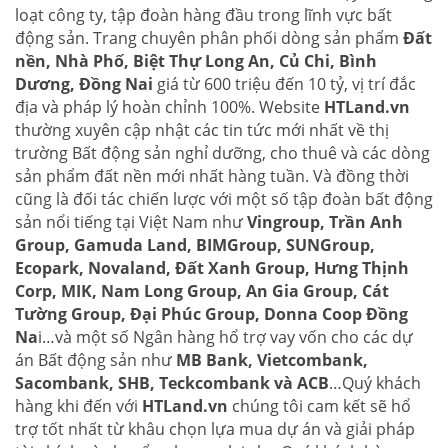
loạt công ty, tập đoàn hàng đầu trong lĩnh vực bất
động sản. Trang chuyên phân phối dòng sản phẩm
Đất
nền, Nhà Phố, Biệt Thự Long An, Củ Chi, Bình
Dương, Đồng Nai
giá từ 600 triệu đến 10 tỷ, vị trí đắc
địa và pháp lý hoàn chỉnh 100%. Website
HTLand.vn
thường xuyên cập nhật các tin tức mới nhất về thị
trường Bất động sản nghỉ dưỡng, cho thuê và các dòng
sản phẩm đất nền mới nhất hàng tuần. Và đồng thời
cũng là đối tác chiến lược với một số tập đoàn bất động
sản nổi tiếng tại Việt Nam như
Vingroup, Trần Anh
Group, Gamuda Land, BIMGroup, SUNGroup,
Ecopark, Novaland, Đất Xanh Group, Hưng Thịnh
Corp, MIK, Nam Long Group, An Gia Group, Cát
Tường Group, Đại Phúc Group, Donna Coop Đồng
Na
i…và một số Ngân hàng hổ trợ vay vốn cho các dự
án Bất động sản như
MB Bank, Vietcombank,
Sacombank, SHB, Teckcombank và ACB
…Quý khách
hàng khi đến với
HTLand.vn
chúng tôi cam kết sẽ hổ
trợ tốt nhất từ khâu chọn lựa mua dự án và giải pháp