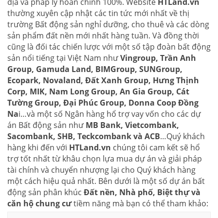
địa và pháp lý hoàn chỉnh 100%. Website
HTLand.vn
thường xuyên cập nhật các tin tức mới nhất về thị
trường Bất động sản nghỉ dưỡng, cho thuê và các dòng
sản phẩm đất nền mới nhất hàng tuần. Và đồng thời
cũng là đối tác chiến lược với một số tập đoàn bất động
sản nổi tiếng tại Việt Nam như
Vingroup, Trần Anh
Group, Gamuda Land, BIMGroup, SUNGroup,
Ecopark, Novaland, Đất Xanh Group, Hưng Thịnh
Corp, MIK, Nam Long Group, An Gia Group, Cát
Tường Group, Đại Phúc Group, Donna Coop Đồng
Na
i…và một số Ngân hàng hổ trợ vay vốn cho các dự
án Bất động sản như
MB Bank, Vietcombank,
Sacombank, SHB, Teckcombank và ACB
…Quý khách
hàng khi đến với
HTLand.vn
chúng tôi cam kết sẽ hổ
trợ tốt nhất từ khâu chọn lựa mua dự án và giải pháp
tài chính và chuyển nhượng lại cho Quý khách hàng
một cách hiệu quả nhất. Bên dưới là một số dự án bất
động sản phân khúc
Đất nền, Nhà phố, Biệt thự và
căn hộ chung cư
tiềm năng mà bạn có thể tham khảo: