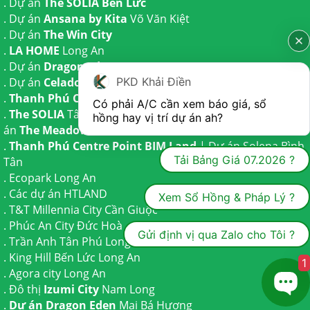
. Dự án
The SOLIA Bến Lức
. Dự án
Ansana by Kita
Võ Văn Kiệt
. Dự án
The Win City
.
LA HOME
Long An
. Dự án
Dragon Eden Long An
PKD Khải Điền
. Dự án
Celadon City
Tân Phú
.
Thanh Phú Centre Point
Bến Lức
Có phải A/C cần xem báo giá, sổ 
.
The SOLIA
Tây Ninh | Dự án
The AGULA
Trần Anh và Dự
hồng hay vị trí dự án ah?
án
The Meadow
Bình Chánh
.
Thanh Phú Centre Point BIM Land
| Dự án
Solena Bình
Tải Bảng Giá 07.2026 ?
Tân
.
Ecopark Long An
.
Các dự án HTLAND
Xem Sổ Hồng & Pháp Lý ?
.
T&T Millennia City
Cần Giuộc
.
Phúc An City
Đức Hoà
Gửi định vị qua Zalo cho Tôi ?
.
Trần Anh Tân Phú
Long An
.
King Hill Bến Lức
Long An
1
.
Agora city
Long An
. Đô thị
Izumi City
Nam Long
.
Dự án Dragon Eden
Mai Bá Hương