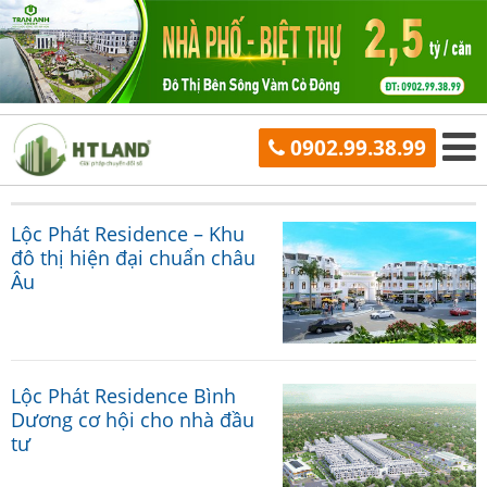
0902.99.38.99
Lộc Phát Residence – Khu
đô thị hiện đại chuẩn châu
Âu
Lộc Phát Residence Bình
Dương cơ hội cho nhà đầu
tư