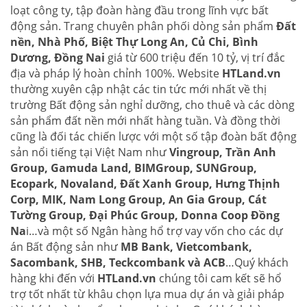
loạt công ty, tập đoàn hàng đầu trong lĩnh vực bất
động sản. Trang chuyên phân phối dòng sản phẩm
Đất
nền, Nhà Phố, Biệt Thự Long An, Củ Chi, Bình
Dương, Đồng Nai
giá từ 600 triệu đến 10 tỷ, vị trí đắc
địa và pháp lý hoàn chỉnh 100%. Website
HTLand.vn
thường xuyên cập nhật các tin tức mới nhất về thị
trường Bất động sản nghỉ dưỡng, cho thuê và các dòng
sản phẩm đất nền mới nhất hàng tuần. Và đồng thời
cũng là đối tác chiến lược với một số tập đoàn bất động
sản nổi tiếng tại Việt Nam như
Vingroup, Trần Anh
Group, Gamuda Land, BIMGroup, SUNGroup,
Ecopark, Novaland, Đất Xanh Group, Hưng Thịnh
Corp, MIK, Nam Long Group, An Gia Group, Cát
Tường Group, Đại Phúc Group, Donna Coop Đồng
Na
i…và một số Ngân hàng hổ trợ vay vốn cho các dự
án Bất động sản như
MB Bank, Vietcombank,
Sacombank, SHB, Teckcombank và ACB
…Quý khách
hàng khi đến với
HTLand.vn
chúng tôi cam kết sẽ hổ
trợ tốt nhất từ khâu chọn lựa mua dự án và giải pháp