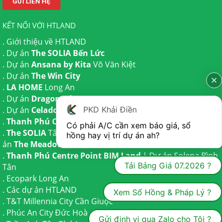
KẾT NỐI VỚI HTLAND
.
Giới thiệu về HTLAND
. Dự án
The SOLIA Bến Lức
. Dự án
Ansana by Kita
Võ Văn Kiệt
. Dự án
The Win City
.
LA HOME
Long An
. Dự án
Dragon Eden Long An
PKD Khải Điền
. Dự án
Celadon City
Tân Phú
.
Thanh Phú Centre Point
Bến Lức
Có phải A/C cần xem báo giá, sổ 
.
The SOLIA
Tây Ninh | Dự án
The AGULA
Trần Anh và Dự
hồng hay vị trí dự án ah?
án
The Meadow
Bình Chánh
.
Thanh Phú Centre Point BIM Land
| Dự án
Solena Bình
Tải Bảng Giá 07.2026 ?
Tân
.
Ecopark Long An
.
Các dự án HTLAND
Xem Sổ Hồng & Pháp Lý ?
.
T&T Millennia City
Cần Giuộc
.
Phúc An City
Đức Hoà
Gửi định vị qua Zalo cho Tôi ?