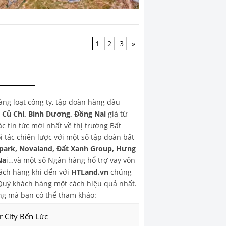
1
2
3
»
hàng loạt công ty, tập đoàn hàng đầu
, Củ Chi, Bình Dương, Đồng Nai
giá từ
 tin tức mới nhất về thị trường Bất
 tác chiến lược với một số tập đoàn bất
park, Novaland, Đất Xanh Group, Hưng
Na
i…và một số Ngân hàng hổ trợ vay vốn
ch hàng khi đến với
HTLand.vn
chúng
o Quý khách hàng một cách hiệu quả nhất.
g mà bạn có thể tham khảo:
r City Bến Lức