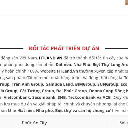
ĐỐI TÁC PHÁT TRIỂN DỰ ÁN
t động sản Việt Nam,
HTLAND.VN
đã trở thành đối tác tin cậy của 
yên phân phối dòng sản phẩm
Đất nền, Nhà Phố, Biệt Thự Long An
áp lý hoàn chỉnh 100%. Website
HTLand.vn
thường xuyên cập nhật các
ng sản phẩm đất nền mới nhất hàng tuần. Và đồng thời cũng là đối
group, Trần Anh Group, Gamuda Land, BIMGroup, SUNGroup, Eco
Gia Group, Cát Tường Group, Đại Phúc Group, Donna Coop Đồng 
, Vietcombank, Sacombank, SHB, Teckcombank và ACB
…Quý khá
chọn lựa mua dự án và giải pháp tài chính và chuyển nhượng lại ch
phân khúc
Đất nền, Nhà phố, Biệt thự và căn hộ chung cư
tiềm năn
Phúc An City
Sola