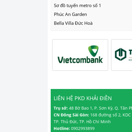
Sơ đồ tuyến metro số 1
Phúc An Garden
Bella Villa Đức Hoà
LIÊN HỆ PKD KHẢI ĐIỀN
Trụ sở:
48 Bờ Bao 1, P. Sơn Kỳ, Q. Tân 
CN Đông Sài Gòn:
168 đường số 2, KDC 
TP. Thủ Đức, TP. Hồ Chí Minh
Hotline:
0902993899