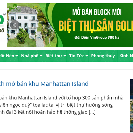
ất Nền
Nhà phố
Biệt thự
Tin Tức
Phong thủy
Kinh 
ạch mở bán khu Manhattan Island
bán khu Manhattan Island với tổ hợp 300 sản phẩm nhà
ên ngọc quý” tọa lạc tại vị trí biệt thự hướng sông
h đai 3 kết nối hoàn hảo hệ thống giao […]