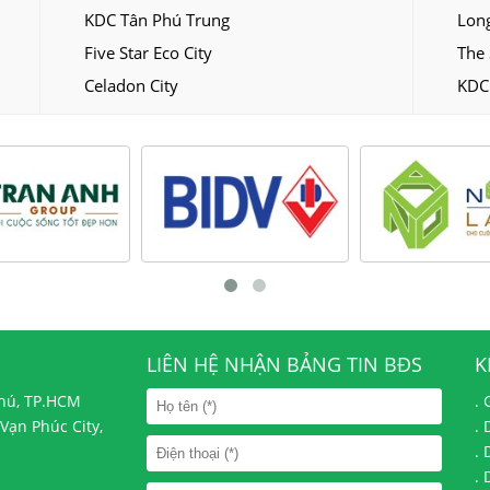
KDC Tân Phú Trung
Long
Five Star Eco City
The 
Celadon City
KDC
LIÊN HỆ NHẬN BẢNG TIN BĐS
K
Phú, TP.HCM
.
Vạn Phúc City,
.
.
.