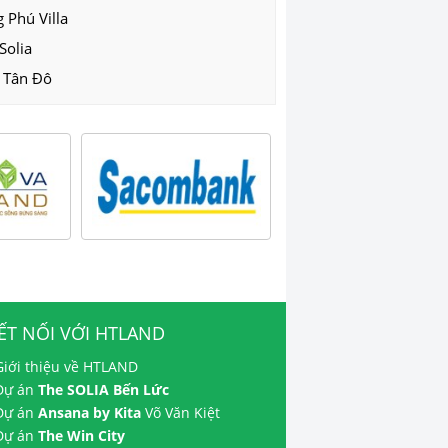
 Phú Villa
Solia
 Tân Đô
ẾT NỐI VỚI HTLAND
Giới thiệu về HTLAND
 Dự án
The SOLIA Bến Lức
 Dự án
Ansana by Kita
Võ Văn Kiệt
 Dự án
The Win City