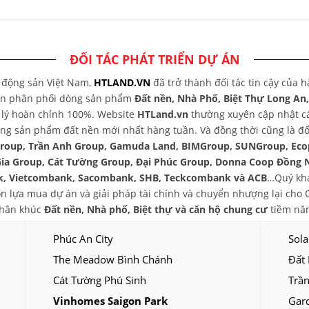
ĐỐI TÁC PHÁT TRIỂN DỰ ÁN
t động sản Việt Nam,
HTLAND.VN
đã trở thành đối tác tin cậy của 
yên phân phối dòng sản phẩm
Đất nền, Nhà Phố, Biệt Thự Long An
áp lý hoàn chỉnh 100%. Website
HTLand.vn
thường xuyên cập nhật các
ng sản phẩm đất nền mới nhất hàng tuần. Và đồng thời cũng là đối
group, Trần Anh Group, Gamuda Land, BIMGroup, SUNGroup, Eco
Gia Group, Cát Tường Group, Đại Phúc Group, Donna Coop Đồng 
, Vietcombank, Sacombank, SHB, Teckcombank và ACB
…Quý khá
chọn lựa mua dự án và giải pháp tài chính và chuyển nhượng lại ch
phân khúc
Đất nền, Nhà phố, Biệt thự và căn hộ chung cư
tiềm năn
Phúc An City
Sola
The Meadow Bình Chánh
Đất
Cát Tường Phú Sinh
Trần
Vinhomes Saigon Park
Gar