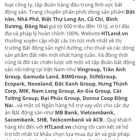
loạt công ty, tập đoàn hàng đầu trong lĩnh vực bất
động sản. Trang chuyên phân phối dòng sản phẩm
Đất
nền, Nhà Phố, Biệt Thự Long An, Củ Chi, Bình
Dương, Đồng Nai
giá từ 600 triệu đến 10 tỷ, vị trí đắc
địa và pháp lý hoàn chỉnh 100%. Website
HTLand.vn
thường xuyên cập nhật các tin tức mới nhất về thị
trường Bất động sản nghỉ dưỡng, cho thuê và các dòng
sản phẩm đất nền mới nhất hàng tuần. Và đồng thời
cũng là đối tác chiến lược với một số tập đoàn bất động
sản nổi tiếng tại Việt Nam như
Vingroup, Trần Anh
Group, Gamuda Land, BIMGroup, SUNGroup,
Ecopark, Novaland, Đất Xanh Group, Hưng Thịnh
Corp, MIK, Nam Long Group, An Gia Group, Cát
Tường Group, Đại Phúc Group, Donna Coop Đồng
Na
i…và một số Ngân hàng hổ trợ vay vốn cho các dự
án Bất động sản như
MB Bank, Vietcombank,
Sacombank, SHB, Teckcombank và ACB
…Quý khách
hàng khi đến với
HTLand.vn
chúng tôi cam kết sẽ hổ
trợ tốt nhất từ khâu chọn lựa mua dự án và giải pháp