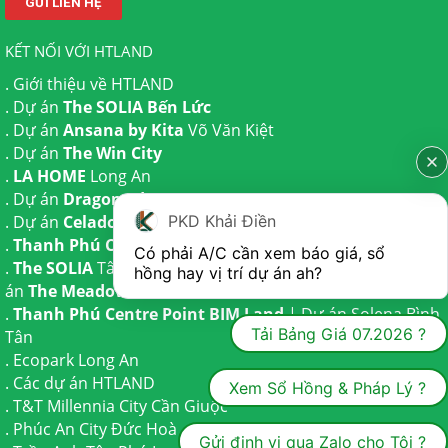
KẾT NỐI VỚI HTLAND
.
Giới thiệu về HTLAND
. Dự án
The SOLIA Bến Lức
. Dự án
Ansana by Kita
Võ Văn Kiệt
. Dự án
The Win City
.
LA HOME
Long An
. Dự án
Dragon Eden Long An
PKD Khải Điền
. Dự án
Celadon City
Tân Phú
.
Thanh Phú Centre Point
Bến Lức
Có phải A/C cần xem báo giá, sổ 
.
The SOLIA
Tây Ninh | Dự án
The AGULA
Trần Anh và Dự
hồng hay vị trí dự án ah?
án
The Meadow
Bình Chánh
.
Thanh Phú Centre Point BIM Land
| Dự án
Solena Bình
Tải Bảng Giá 07.2026 ?
Tân
.
Ecopark Long An
.
Các dự án HTLAND
Xem Sổ Hồng & Pháp Lý ?
.
T&T Millennia City
Cần Giuộc
.
Phúc An City
Đức Hoà
Gửi định vị qua Zalo cho Tôi ?