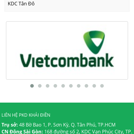
KDC Tân Đô
LIÊN HỆ PKD KHẢI ĐIỀN
Trụ sở:
48 Bờ Bao 1, P. Sơn Kỳ, Q. Tân Phú, TP.HCM
CN Đông Sài Gòn:
168 đường số 2, KDC Vạn Phúc City, TP.