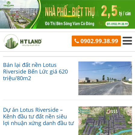
0902.99.38.99
Bán lại đất nền Lotus
Riverside Bến Lức giá 620
triệu/80m2
Dự án Lotus Riverside –
Kênh đầu tư đất nền siêu
lợi nhuận xứng danh đầu tư