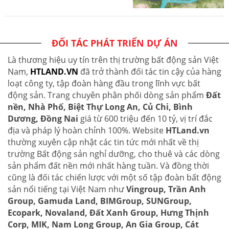
ĐỐI TÁC PHÁT TRIỂN DỰ ÁN
Là thương hiệu uy tín trên thị trường bất động sản Việt
Nam,
HTLAND.VN
đã trở thành đối tác tin cậy của hàng
loạt công ty, tập đoàn hàng đầu trong lĩnh vực bất
động sản. Trang chuyên phân phối dòng sản phẩm
Đất
nền, Nhà Phố, Biệt Thự Long An, Củ Chi, Bình
Dương, Đồng Nai
giá từ 600 triệu đến 10 tỷ, vị trí đắc
địa và pháp lý hoàn chỉnh 100%. Website
HTLand.vn
thường xuyên cập nhật các tin tức mới nhất về thị
trường Bất động sản nghỉ dưỡng, cho thuê và các dòng
sản phẩm đất nền mới nhất hàng tuần. Và đồng thời
cũng là đối tác chiến lược với một số tập đoàn bất động
sản nổi tiếng tại Việt Nam như
Vingroup, Trần Anh
Group, Gamuda Land, BIMGroup, SUNGroup,
Ecopark, Novaland, Đất Xanh Group, Hưng Thịnh
Corp, MIK, Nam Long Group, An Gia Group, Cát