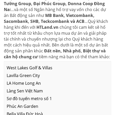
Tường Group, Đại Phúc Group, Donna Coop Đồng
Na
i…và một số Ngân hàng hổ trợ vay vốn cho các dự
án Bất động sản như
MB Bank, Vietcombank,
Sacombank, SHB, Teckcombank và ACB
…Quý khách
hàng khi đến với
HTLand.vn
chúng tôi cam kết sẽ hổ
trợ tốt nhất từ khâu chọn lựa mua dự án và giải pháp
tài chính và chuyển nhượng lại cho Quý khách hàng
một cách hiệu quả nhất. Bên dưới là một số dự án bất
động sản phân khúc
Đất nền, Nhà phố, Biệt thự và
căn hộ chung cư
tiềm năng mà bạn có thể tham khảo:
West Lakes Golf & Villas
Lavilla Green City
LA Home Long An
Làng Sen Việt Nam
Sơ đồ tuyến metro số 1
Phúc An Garden
Bella Villa Đức Hoà