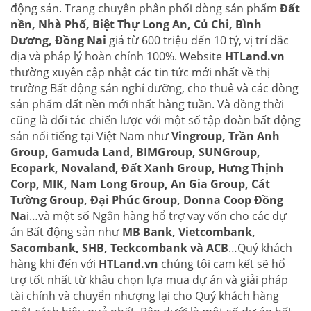
động sản. Trang chuyên phân phối dòng sản phẩm
Đất
nền, Nhà Phố, Biệt Thự Long An, Củ Chi, Bình
Dương, Đồng Nai
giá từ 600 triệu đến 10 tỷ, vị trí đắc
địa và pháp lý hoàn chỉnh 100%. Website
HTLand.vn
thường xuyên cập nhật các tin tức mới nhất về thị
trường Bất động sản nghỉ dưỡng, cho thuê và các dòng
sản phẩm đất nền mới nhất hàng tuần. Và đồng thời
cũng là đối tác chiến lược với một số tập đoàn bất động
sản nổi tiếng tại Việt Nam như
Vingroup, Trần Anh
Group, Gamuda Land, BIMGroup, SUNGroup,
Ecopark, Novaland, Đất Xanh Group, Hưng Thịnh
Corp, MIK, Nam Long Group, An Gia Group, Cát
Tường Group, Đại Phúc Group, Donna Coop Đồng
Na
i…và một số Ngân hàng hổ trợ vay vốn cho các dự
án Bất động sản như
MB Bank, Vietcombank,
Sacombank, SHB, Teckcombank và ACB
…Quý khách
hàng khi đến với
HTLand.vn
chúng tôi cam kết sẽ hổ
trợ tốt nhất từ khâu chọn lựa mua dự án và giải pháp
tài chính và chuyển nhượng lại cho Quý khách hàng