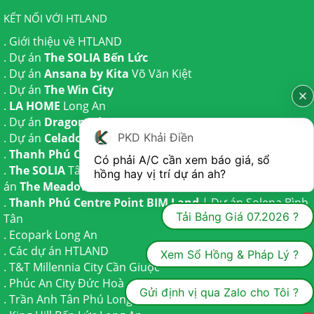
KẾT NỐI VỚI HTLAND
.
Giới thiệu về HTLAND
. Dự án
The SOLIA Bến Lức
. Dự án
Ansana by Kita
Võ Văn Kiệt
. Dự án
The Win City
.
LA HOME
Long An
. Dự án
Dragon Eden Long An
. Dự án
Celadon City
Tân Phú
PKD Khải Điền
.
Thanh Phú Centre Point
Bến Lức
Có phải A/C cần xem báo giá, sổ 
.
The SOLIA
Tây Ninh | Dự án
The AGULA
Trần Anh và Dự
hồng hay vị trí dự án ah?
án
The Meadow
Bình Chánh
.
Thanh Phú Centre Point BIM Land
| Dự án
Solena Bình
Tải Bảng Giá 07.2026 ?
Tân
.
Ecopark Long An
.
Các dự án HTLAND
Xem Sổ Hồng & Pháp Lý ?
.
T&T Millennia City
Cần Giuộc
.
Phúc An City
Đức Hoà
Gửi định vị qua Zalo cho Tôi ?
.
Trần Anh Tân Phú
Long An