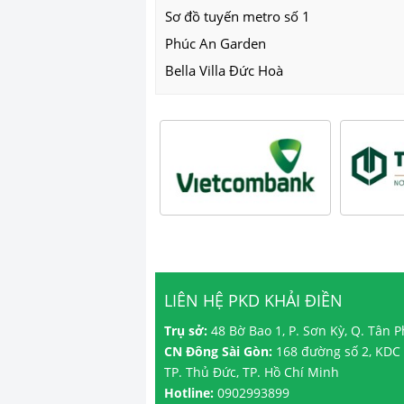
Sơ đồ tuyến metro số 1
Phúc An Garden
Bella Villa Đức Hoà
LIÊN HỆ PKD KHẢI ĐIỀN
Trụ sở:
48 Bờ Bao 1, P. Sơn Kỳ, Q. Tân 
CN Đông Sài Gòn:
168 đường số 2, KDC 
TP. Thủ Đức, TP. Hồ Chí Minh
Hotline:
0902993899