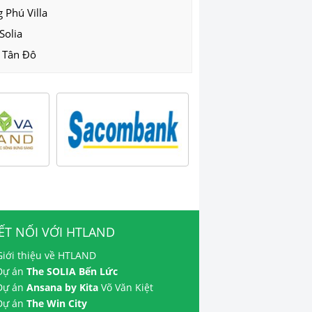
 Phú Villa
Solia
 Tân Đô
ẾT NỐI VỚI HTLAND
Giới thiệu về HTLAND
 Dự án
The SOLIA Bến Lức
 Dự án
Ansana by Kita
Võ Văn Kiệt
 Dự án
The Win City