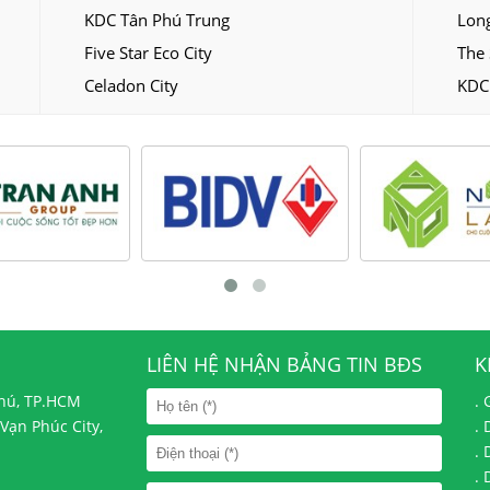
KDC Tân Phú Trung
Long
Five Star Eco City
The 
Celadon City
KDC
LIÊN HỆ NHẬN BẢNG TIN BĐS
K
Phú, TP.HCM
.
Vạn Phúc City,
.
.
.