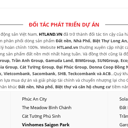
ĐỐI TÁC PHÁT TRIỂN DỰ ÁN
t động sản Việt Nam,
HTLAND.VN
đã trở thành đối tác tin cậy của 
yên phân phối dòng sản phẩm
Đất nền, Nhà Phố, Biệt Thự Long An
áp lý hoàn chỉnh 100%. Website
HTLand.vn
thường xuyên cập nhật các
ng sản phẩm đất nền mới nhất hàng tuần. Và đồng thời cũng là đối
group, Trần Anh Group, Gamuda Land, BIMGroup, SUNGroup, Eco
Gia Group, Cát Tường Group, Đại Phúc Group, Donna Coop Đồng 
, Vietcombank, Sacombank, SHB, Teckcombank và ACB
…Quý khá
chọn lựa mua dự án và giải pháp tài chính và chuyển nhượng lại ch
phân khúc
Đất nền, Nhà phố, Biệt thự và căn hộ chung cư
tiềm năn
Phúc An City
Sola
The Meadow Bình Chánh
Đất
Cát Tường Phú Sinh
Trần
Vinhomes Saigon Park
Gar