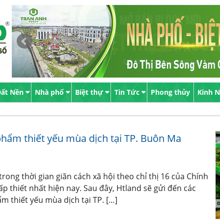
ất Nền
Nhà phố
Biệt thự
Tin Tức
Phong thủy
Kinh 
phẩm thiết yếu mùa dịch tại TP. Buôn Ma
ong thời gian giãn cách xã hội theo chỉ thị 16 của Chính
p thiết nhất hiện nay. Sau đây, Htland sẽ gửi đến các
m thiết yếu mùa dịch tại TP. […]