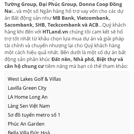
Tường Group, Đại Phúc Group, Donna Coop Đồng
Na
i…và một số Ngân hàng hổ trợ vay vốn cho các dự
án Bất động sản như
MB Bank, Vietcombank,
Sacombank, SHB, Teckcombank và ACB
…Quý khách
hàng khi đến với
HTLand.vn
chúng tôi cam kết sẽ hổ
trợ tốt nhất từ khâu chọn lựa mua dự án và giải pháp
tài chính và chuyển nhượng lại cho Quý khách hàng
một cách hiệu quả nhất. Bên dưới là một số dự án bất
động sản phân khúc
Đất nền, Nhà phố, Biệt thự và
căn hộ chung cư
tiềm năng mà bạn có thể tham khảo:
West Lakes Golf & Villas
Lavilla Green City
LA Home Long An
Làng Sen Việt Nam
Sơ đồ tuyến metro số 1
Phúc An Garden
Bella Villa Đức Hoà