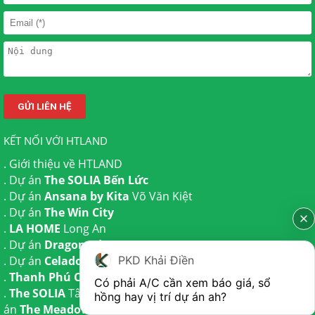
KẾT NỐI VỚI HTLAND
.
Giới thiệu về HTLAND
. Dự án
The SOLIA Bến Lức
. Dự án
Ansana by Kita
Võ Văn Kiệt
. Dự án
The Win City
.
LA HOME
Long An
. Dự án
Dragon Eden Long An
. Dự án
Celadon City
Tân Phú
PKD Khải Điền
.
Thanh Phú Centre Point
Bến Lức
Có phải A/C cần xem báo giá, sổ 
.
The SOLIA
Tây Ninh | Dự án
The AGULA
Trần Anh và Dự
hồng hay vị trí dự án ah?
án
The Meadow
Bình Chánh