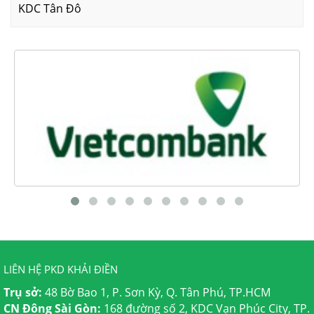
KDC Tân Đô
LIÊN HỆ PKD KHẢI ĐIỀN
Trụ sở:
48 Bờ Bao 1, P. Sơn Kỳ, Q. Tân Phú, TP.HCM
CN Đông Sài Gòn:
168 đường số 2, KDC Vạn Phúc City, TP.