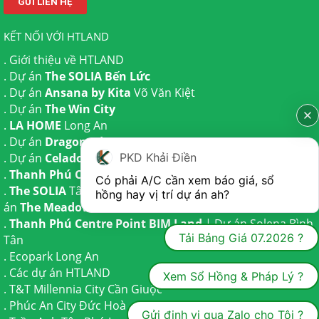
KẾT NỐI VỚI HTLAND
.
Giới thiệu về HTLAND
. Dự án
The SOLIA Bến Lức
. Dự án
Ansana by Kita
Võ Văn Kiệt
. Dự án
The Win City
.
LA HOME
Long An
. Dự án
Dragon Eden Long An
PKD Khải Điền
. Dự án
Celadon City
Tân Phú
.
Thanh Phú Centre Point
Bến Lức
Có phải A/C cần xem báo giá, sổ 
.
The SOLIA
Tây Ninh | Dự án
The AGULA
Trần Anh và Dự
hồng hay vị trí dự án ah?
án
The Meadow
Bình Chánh
.
Thanh Phú Centre Point BIM Land
| Dự án
Solena Bình
Tải Bảng Giá 07.2026 ?
Tân
.
Ecopark Long An
.
Các dự án HTLAND
Xem Sổ Hồng & Pháp Lý ?
.
T&T Millennia City
Cần Giuộc
.
Phúc An City
Đức Hoà
Gửi định vị qua Zalo cho Tôi ?