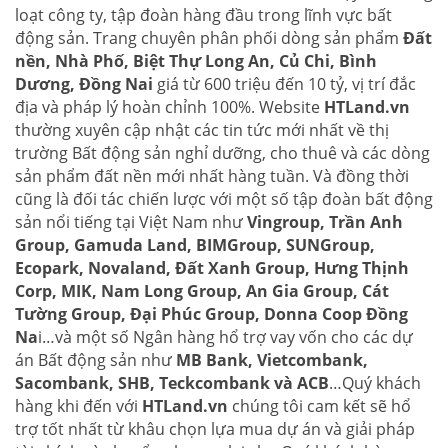
loạt công ty, tập đoàn hàng đầu trong lĩnh vực bất
động sản. Trang chuyên phân phối dòng sản phẩm
Đất
nền, Nhà Phố, Biệt Thự Long An, Củ Chi, Bình
Dương, Đồng Nai
giá từ 600 triệu đến 10 tỷ, vị trí đắc
địa và pháp lý hoàn chỉnh 100%. Website
HTLand.vn
thường xuyên cập nhật các tin tức mới nhất về thị
trường Bất động sản nghỉ dưỡng, cho thuê và các dòng
sản phẩm đất nền mới nhất hàng tuần. Và đồng thời
cũng là đối tác chiến lược với một số tập đoàn bất động
sản nổi tiếng tại Việt Nam như
Vingroup, Trần Anh
Group, Gamuda Land, BIMGroup, SUNGroup,
Ecopark, Novaland, Đất Xanh Group, Hưng Thịnh
Corp, MIK, Nam Long Group, An Gia Group, Cát
Tường Group, Đại Phúc Group, Donna Coop Đồng
Na
i…và một số Ngân hàng hổ trợ vay vốn cho các dự
án Bất động sản như
MB Bank, Vietcombank,
Sacombank, SHB, Teckcombank và ACB
…Quý khách
hàng khi đến với
HTLand.vn
chúng tôi cam kết sẽ hổ
trợ tốt nhất từ khâu chọn lựa mua dự án và giải pháp