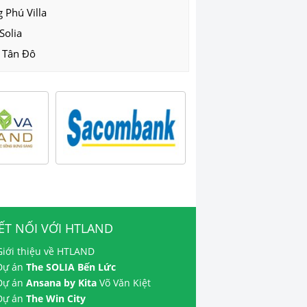
 Phú Villa
Solia
 Tân Đô
ẾT NỐI VỚI HTLAND
Giới thiệu về HTLAND
 Dự án
The SOLIA Bến Lức
 Dự án
Ansana by Kita
Võ Văn Kiệt
 Dự án
The Win City