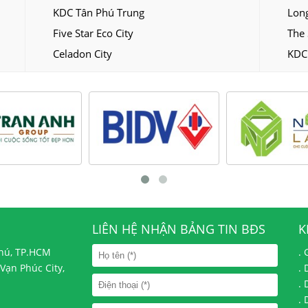
KDC Tân Phú Trung
Long
Five Star Eco City
The 
Celadon City
KDC
LIÊN HỆ NHẬN BẢNG TIN BĐS
K
Phú, TP.HCM
.
Vạn Phúc City,
.
.
.