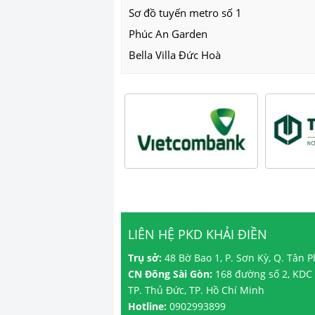
Sơ đồ tuyến metro số 1
Phúc An Garden
Bella Villa Đức Hoà
LIÊN HỆ PKD KHẢI ĐIỀN
Trụ sở:
48 Bờ Bao 1, P. Sơn Kỳ, Q. Tân 
CN Đông Sài Gòn:
168 đường số 2, KDC 
TP. Thủ Đức, TP. Hồ Chí Minh
Hotline:
0902993899