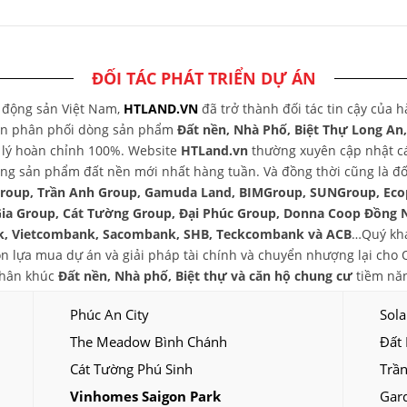
ĐỐI TÁC PHÁT TRIỂN DỰ ÁN
t động sản Việt Nam,
HTLAND.VN
đã trở thành đối tác tin cậy của 
yên phân phối dòng sản phẩm
Đất nền, Nhà Phố, Biệt Thự Long An
áp lý hoàn chỉnh 100%. Website
HTLand.vn
thường xuyên cập nhật các
ng sản phẩm đất nền mới nhất hàng tuần. Và đồng thời cũng là đối
group, Trần Anh Group, Gamuda Land, BIMGroup, SUNGroup, Eco
Gia Group, Cát Tường Group, Đại Phúc Group, Donna Coop Đồng 
, Vietcombank, Sacombank, SHB, Teckcombank và ACB
…Quý khá
chọn lựa mua dự án và giải pháp tài chính và chuyển nhượng lại ch
phân khúc
Đất nền, Nhà phố, Biệt thự và căn hộ chung cư
tiềm năn
Phúc An City
Sola
The Meadow Bình Chánh
Đất
Cát Tường Phú Sinh
Trần
Vinhomes Saigon Park
Gar