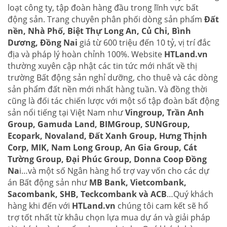
loạt công ty, tập đoàn hàng đầu trong lĩnh vực bất
động sản. Trang chuyên phân phối dòng sản phẩm
Đất
nền, Nhà Phố, Biệt Thự Long An, Củ Chi, Bình
Dương, Đồng Nai
giá từ 600 triệu đến 10 tỷ, vị trí đắc
địa và pháp lý hoàn chỉnh 100%. Website
HTLand.vn
thường xuyên cập nhật các tin tức mới nhất về thị
trường Bất động sản nghỉ dưỡng, cho thuê và các dòng
sản phẩm đất nền mới nhất hàng tuần. Và đồng thời
cũng là đối tác chiến lược với một số tập đoàn bất động
sản nổi tiếng tại Việt Nam như
Vingroup, Trần Anh
Group, Gamuda Land, BIMGroup, SUNGroup,
Ecopark, Novaland, Đất Xanh Group, Hưng Thịnh
Corp, MIK, Nam Long Group, An Gia Group, Cát
Tường Group, Đại Phúc Group, Donna Coop Đồng
Na
i…và một số Ngân hàng hổ trợ vay vốn cho các dự
án Bất động sản như
MB Bank, Vietcombank,
Sacombank, SHB, Teckcombank và ACB
…Quý khách
hàng khi đến với
HTLand.vn
chúng tôi cam kết sẽ hổ
trợ tốt nhất từ khâu chọn lựa mua dự án và giải pháp