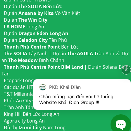
. Dự án
The SOLIA Bến Lức
. Dự án
Ansana by Kita
Võ Văn Kiệt
. Dự án
The Win City
.
LA HOME
Long An
. Dự án
Dragon Eden Long An
. Dự án
Celadon City
Tân Phú
.
Thanh Phú Centre Point
Bến Lức
.
The SOLIA
Tây Ninh | Dự án
The AGULA
Trần Anh và Dự
án
The Meadow
Bình Chánh
.
Thanh Phú Centre Point BIM Land
| Dự án
Solena Bình
Tân
.
Ecopark Long An
.
Các dự án HTLAND
PKD Khải Điền
.
T&T Millennia City
Cần Giuộc
Chào mừng bạn đến với hệ thống 
.
Phúc An City
Đức Hoà
Website Khải Điền Group !!!
.
Trần Anh Tân Phú
Long An
.
King Hill Bến Lức
Long An
.
Agora city
Long An
. Đô thị
Izumi City
Nam Long