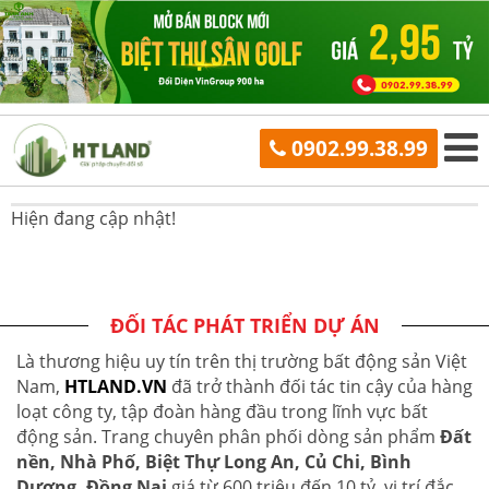
0902.99.38.99
Hiện đang cập nhật!
ĐỐI TÁC PHÁT TRIỂN DỰ ÁN
Là thương hiệu uy tín trên thị trường bất động sản Việt
Nam,
HTLAND.VN
đã trở thành đối tác tin cậy của hàng
loạt công ty, tập đoàn hàng đầu trong lĩnh vực bất
động sản. Trang chuyên phân phối dòng sản phẩm
Đất
nền, Nhà Phố, Biệt Thự Long An, Củ Chi, Bình
Dương, Đồng Nai
giá từ 600 triệu đến 10 tỷ, vị trí đắc