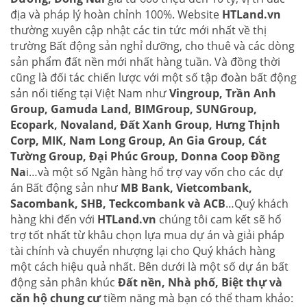
địa và pháp lý hoàn chỉnh 100%. Website
HTLand.vn
thường xuyên cập nhật các tin tức mới nhất về thị
trường Bất động sản nghỉ dưỡng, cho thuê và các dòng
sản phẩm đất nền mới nhất hàng tuần. Và đồng thời
cũng là đối tác chiến lược với một số tập đoàn bất động
sản nổi tiếng tại Việt Nam như
Vingroup, Trần Anh
Group, Gamuda Land, BIMGroup, SUNGroup,
Ecopark, Novaland, Đất Xanh Group, Hưng Thịnh
Corp, MIK, Nam Long Group, An Gia Group, Cát
Tường Group, Đại Phúc Group, Donna Coop Đồng
Na
i…và một số Ngân hàng hổ trợ vay vốn cho các dự
án Bất động sản như
MB Bank, Vietcombank,
Sacombank, SHB, Teckcombank và ACB
…Quý khách
hàng khi đến với
HTLand.vn
chúng tôi cam kết sẽ hổ
trợ tốt nhất từ khâu chọn lựa mua dự án và giải pháp
tài chính và chuyển nhượng lại cho Quý khách hàng
một cách hiệu quả nhất. Bên dưới là một số dự án bất
động sản phân khúc
Đất nền, Nhà phố, Biệt thự và
căn hộ chung cư
tiềm năng mà bạn có thể tham khảo: