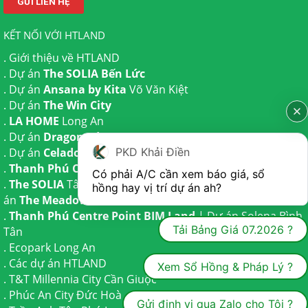
KẾT NỐI VỚI HTLAND
.
Giới thiệu về HTLAND
. Dự án
The SOLIA Bến Lức
. Dự án
Ansana by Kita
Võ Văn Kiệt
. Dự án
The Win City
.
LA HOME
Long An
. Dự án
Dragon Eden Long An
PKD Khải Điền
. Dự án
Celadon City
Tân Phú
.
Thanh Phú Centre Point
Bến Lức
Có phải A/C cần xem báo giá, sổ 
.
The SOLIA
Tây Ninh | Dự án
The AGULA
Trần Anh và Dự
hồng hay vị trí dự án ah?
án
The Meadow
Bình Chánh
.
Thanh Phú Centre Point BIM Land
| Dự án
Solena Bình
Tải Bảng Giá 07.2026 ?
Tân
.
Ecopark Long An
.
Các dự án HTLAND
Xem Sổ Hồng & Pháp Lý ?
.
T&T Millennia City
Cần Giuộc
.
Phúc An City
Đức Hoà
Gửi định vị qua Zalo cho Tôi ?