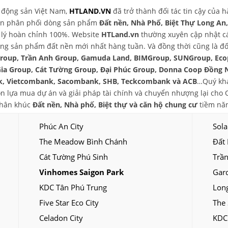
t động sản Việt Nam,
HTLAND.VN
đã trở thành đối tác tin cậy của 
yên phân phối dòng sản phẩm
Đất nền, Nhà Phố, Biệt Thự Long An
áp lý hoàn chỉnh 100%. Website
HTLand.vn
thường xuyên cập nhật các
ng sản phẩm đất nền mới nhất hàng tuần. Và đồng thời cũng là đối
group, Trần Anh Group, Gamuda Land, BIMGroup, SUNGroup, Eco
Gia Group, Cát Tường Group, Đại Phúc Group, Donna Coop Đồng 
, Vietcombank, Sacombank, SHB, Teckcombank và ACB
…Quý khá
chọn lựa mua dự án và giải pháp tài chính và chuyển nhượng lại ch
phân khúc
Đất nền, Nhà phố, Biệt thự và căn hộ chung cư
tiềm năn
Phúc An City
Sola
The Meadow Bình Chánh
Đất
Cát Tường Phú Sinh
Trần
Vinhomes Saigon Park
Gar
KDC Tân Phú Trung
Long
Five Star Eco City
The 
Celadon City
KDC