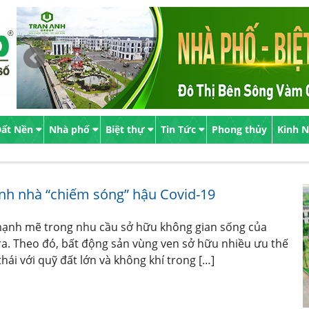
ất Nền
Nhà phố
Biệt thự
Tin Tức
Phong thủy
Kinh 
uanh nhà “chiếm sóng” hậu Covid-19
” mạnh mẽ trong nhu cầu sở hữu không gian sống của
 ra. Theo đó, bất động sản vùng ven sở hữu nhiều ưu thế
thái với quỹ đất lớn và không khí trong […]