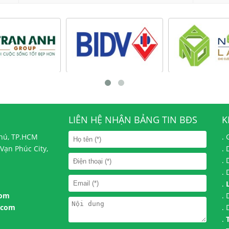
LIÊN HỆ NHẬN BẢNG TIN BĐS
K
Phú, TP.HCM
.
Vạn Phúc City,
.
.
.
.
com
.
.com
.
.