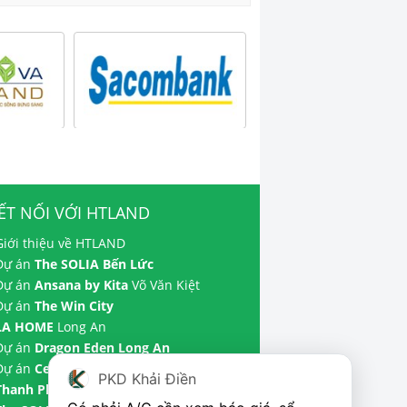
ẾT NỐI VỚI HTLAND
Giới thiệu về HTLAND
 Dự án
The SOLIA Bến Lức
 Dự án
Ansana by Kita
Võ Văn Kiệt
 Dự án
The Win City
LA HOME
Long An
 Dự án
Dragon Eden Long An
 Dự án
Celadon City
Tân Phú
PKD Khải Điền
Thanh Phú Centre Point
Bến Lức