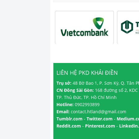
LIÊN HỆ PKD KHẢI ĐIỀN
Trụ sở:
48 Bờ Bao 1, P. Sơn Kỳ, Q. Tân 
CN Đông Sài Gòn:
168 đường số 2, KDC 
TP. Thủ Đức, TP. Hồ Chí Minh
Hotline:
0902993899
Email:
contact.htland@gmail.com
Tumblr.com
-
Twitter.com
-
Medium.
Reddit.com
-
Pinterest.com
-
Linkedin