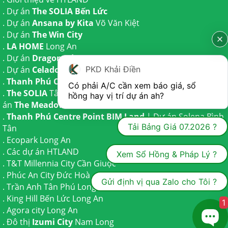
. Dự án
The SOLIA Bến Lức
. Dự án
Ansana by Kita
Võ Văn Kiệt
. Dự án
The Win City
.
LA HOME
Long An
. Dự án
Dragon Eden Long An
. Dự án
Celadon City
Tân Phú
PKD Khải Điền
.
Thanh Phú Centre Point
Bến Lức
Có phải A/C cần xem báo giá, sổ 
.
The SOLIA
Tây Ninh | Dự án
The AGULA
Trần Anh và Dự
hồng hay vị trí dự án ah?
án
The Meadow
Bình Chánh
.
Thanh Phú Centre Point BIM Land
| Dự án
Solena Bình
Tải Bảng Giá 07.2026 ?
Tân
.
Ecopark Long An
.
Các dự án HTLAND
Xem Sổ Hồng & Pháp Lý ?
.
T&T Millennia City
Cần Giuộc
.
Phúc An City
Đức Hoà
Gửi định vị qua Zalo cho Tôi ?
.
Trần Anh Tân Phú
Long An
.
King Hill Bến Lức
Long An
1
.
Agora city
Long An
. Đô thị
Izumi City
Nam Long