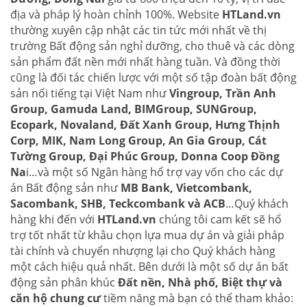
địa và pháp lý hoàn chỉnh 100%. Website
HTLand.vn
thường xuyên cập nhật các tin tức mới nhất về thị
trường Bất động sản nghỉ dưỡng, cho thuê và các dòng
sản phẩm đất nền mới nhất hàng tuần. Và đồng thời
cũng là đối tác chiến lược với một số tập đoàn bất động
sản nổi tiếng tại Việt Nam như
Vingroup, Trần Anh
Group, Gamuda Land, BIMGroup, SUNGroup,
Ecopark, Novaland, Đất Xanh Group, Hưng Thịnh
Corp, MIK, Nam Long Group, An Gia Group, Cát
Tường Group, Đại Phúc Group, Donna Coop Đồng
Na
i…và một số Ngân hàng hổ trợ vay vốn cho các dự
án Bất động sản như
MB Bank, Vietcombank,
Sacombank, SHB, Teckcombank và ACB
…Quý khách
hàng khi đến với
HTLand.vn
chúng tôi cam kết sẽ hổ
trợ tốt nhất từ khâu chọn lựa mua dự án và giải pháp
tài chính và chuyển nhượng lại cho Quý khách hàng
một cách hiệu quả nhất. Bên dưới là một số dự án bất
động sản phân khúc
Đất nền, Nhà phố, Biệt thự và
căn hộ chung cư
tiềm năng mà bạn có thể tham khảo: