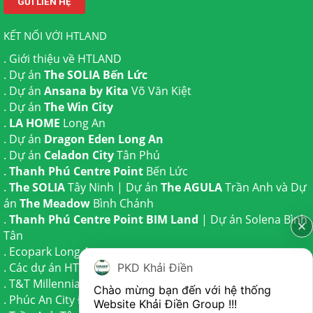
KẾT NỐI VỚI HTLAND
.
Giới thiệu về HTLAND
. Dự án
The SOLIA Bến Lức
. Dự án
Ansana by Kita
Võ Văn Kiệt
. Dự án
The Win City
.
LA HOME
Long An
. Dự án
Dragon Eden Long An
. Dự án
Celadon City
Tân Phú
.
Thanh Phú Centre Point
Bến Lức
.
The SOLIA
Tây Ninh | Dự án
The AGULA
Trần Anh và Dự
án
The Meadow
Bình Chánh
.
Thanh Phú Centre Point BIM Land
| Dự án
Solena Bình
Tân
.
Ecopark Long An
.
Các dự án HTLAND
PKD Khải Điền
.
T&T Millennia City
Cần Giuộc
Chào mừng bạn đến với hệ thống 
.
Phúc An City
Đức Hoà
Website Khải Điền Group !!!