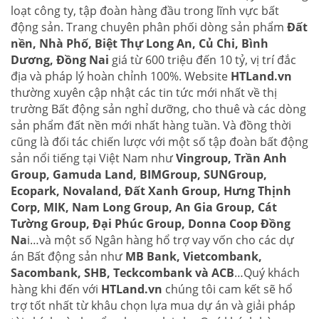
loạt công ty, tập đoàn hàng đầu trong lĩnh vực bất
động sản. Trang chuyên phân phối dòng sản phẩm
Đất
nền, Nhà Phố, Biệt Thự Long An, Củ Chi, Bình
Dương, Đồng Nai
giá từ 600 triệu đến 10 tỷ, vị trí đắc
địa và pháp lý hoàn chỉnh 100%. Website
HTLand.vn
thường xuyên cập nhật các tin tức mới nhất về thị
trường Bất động sản nghỉ dưỡng, cho thuê và các dòng
sản phẩm đất nền mới nhất hàng tuần. Và đồng thời
cũng là đối tác chiến lược với một số tập đoàn bất động
sản nổi tiếng tại Việt Nam như
Vingroup, Trần Anh
Group, Gamuda Land, BIMGroup, SUNGroup,
Ecopark, Novaland, Đất Xanh Group, Hưng Thịnh
Corp, MIK, Nam Long Group, An Gia Group, Cát
Tường Group, Đại Phúc Group, Donna Coop Đồng
Na
i…và một số Ngân hàng hổ trợ vay vốn cho các dự
án Bất động sản như
MB Bank, Vietcombank,
Sacombank, SHB, Teckcombank và ACB
…Quý khách
hàng khi đến với
HTLand.vn
chúng tôi cam kết sẽ hổ
trợ tốt nhất từ khâu chọn lựa mua dự án và giải pháp