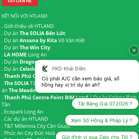
KẾT NỐI VỚI HTLAND
.
Giới thiệu về HTLAND
. Dự án
The SOLIA Bến Lức
. Dự án
Ansana by Kita
Võ Văn Kiệt
. Dự án
The Win City
.
LA HOME
Long An
. Dự án
Dragon Eden Long An
PKD Khải Điền
. Dự án
Celadon City
Tân Phú
.
Thanh Phú Centre Point
Bến Lức
Có phải A/C cần xem báo giá, sổ 
.
The SOLIA
Tây Ninh | Dự án
The AGULA
Trần Anh và Dự
hồng hay vị trí dự án ah?
án
The Meadow
Bình Chánh
.
Thanh Phú Centre Point BIM Land
| Dự án
Solena Bình
Tải Bảng Giá 07.2026 ?
Tân
.
Ecopark Long An
.
Các dự án HTLAND
Xem Sổ Hồng & Pháp Lý ?
.
T&T Millennia City
Cần Giuộc
.
Phúc An City
Đức Hoà
Gửi định vị qua Zalo cho Tôi ?