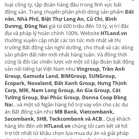
loạt công ty, tập đoàn hàng đầu trong lĩnh vực bất
động sản. Trang chuyên phân phối dòng sản phẩm
Đất
nền, Nhà Phố, Biệt Thự Long An, Củ Chi, Bình
Dương, Đồng Nai
giá từ 600 triệu đến 10 tỷ, vị trí đắc
địa và pháp lý hoàn chỉnh 100%. Website
HTLand.vn
thường xuyên cập nhật các tin tức mới nhất về thị
trường Bất động sản nghỉ dưỡng, cho thuê và các dòng
sản phẩm đất nền mới nhất hàng tuần. Và đồng thời
cũng là đối tác chiến lược với một số tập đoàn bất động
sản nổi tiếng tại Việt Nam như
Vingroup, Trần Anh
Group, Gamuda Land, BIMGroup, SUNGroup,
Ecopark, Novaland, Đất Xanh Group, Hưng Thịnh
Corp, MIK, Nam Long Group, An Gia Group, Cát
Tường Group, Đại Phúc Group, Donna Coop Đồng
Na
i…và một số Ngân hàng hổ trợ vay vốn cho các dự
án Bất động sản như
MB Bank, Vietcombank,
Sacombank, SHB, Teckcombank và ACB
…Quý khách
hàng khi đến với
HTLand.vn
chúng tôi cam kết sẽ hổ
trợ tốt nhất từ khâu chọn lựa mua dự án và giải pháp