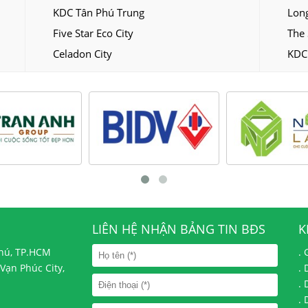
KDC Tân Phú Trung
Long
Five Star Eco City
The 
Celadon City
KDC
LIÊN HỆ NHẬN BẢNG TIN BĐS
K
Phú, TP.HCM
.
Vạn Phúc City,
.
.
.