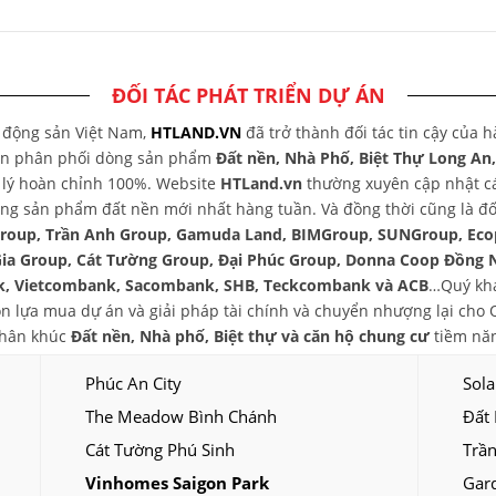
ĐỐI TÁC PHÁT TRIỂN DỰ ÁN
t động sản Việt Nam,
HTLAND.VN
đã trở thành đối tác tin cậy của 
yên phân phối dòng sản phẩm
Đất nền, Nhà Phố, Biệt Thự Long An
áp lý hoàn chỉnh 100%. Website
HTLand.vn
thường xuyên cập nhật các
ng sản phẩm đất nền mới nhất hàng tuần. Và đồng thời cũng là đối
group, Trần Anh Group, Gamuda Land, BIMGroup, SUNGroup, Eco
Gia Group, Cát Tường Group, Đại Phúc Group, Donna Coop Đồng 
, Vietcombank, Sacombank, SHB, Teckcombank và ACB
…Quý khá
chọn lựa mua dự án và giải pháp tài chính và chuyển nhượng lại ch
phân khúc
Đất nền, Nhà phố, Biệt thự và căn hộ chung cư
tiềm năn
Phúc An City
Sola
The Meadow Bình Chánh
Đất
Cát Tường Phú Sinh
Trần
Vinhomes Saigon Park
Gar