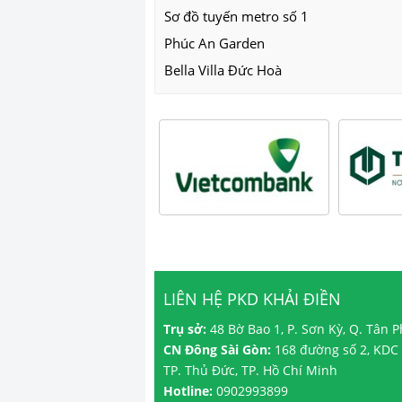
Sơ đồ tuyến metro số 1
Phúc An Garden
Bella Villa Đức Hoà
LIÊN HỆ PKD KHẢI ĐIỀN
Trụ sở:
48 Bờ Bao 1, P. Sơn Kỳ, Q. Tân 
CN Đông Sài Gòn:
168 đường số 2, KDC 
TP. Thủ Đức, TP. Hồ Chí Minh
Hotline:
0902993899