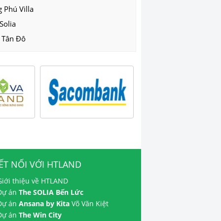
 Phú Villa
Solia
 Tân Đô
ẾT NỐI VỚI HTLAND
Giới thiệu về HTLAND
 Dự án
The SOLIA Bến Lức
 Dự án
Ansana by Kita
Võ Văn Kiệt
 Dự án
The Win City