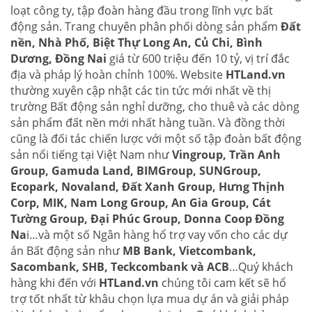
loạt công ty, tập đoàn hàng đầu trong lĩnh vực bất
động sản. Trang chuyên phân phối dòng sản phẩm
Đất
nền, Nhà Phố, Biệt Thự Long An, Củ Chi, Bình
Dương, Đồng Nai
giá từ 600 triệu đến 10 tỷ, vị trí đắc
địa và pháp lý hoàn chỉnh 100%. Website
HTLand.vn
thường xuyên cập nhật các tin tức mới nhất về thị
trường Bất động sản nghỉ dưỡng, cho thuê và các dòng
sản phẩm đất nền mới nhất hàng tuần. Và đồng thời
cũng là đối tác chiến lược với một số tập đoàn bất động
sản nổi tiếng tại Việt Nam như
Vingroup, Trần Anh
Group, Gamuda Land, BIMGroup, SUNGroup,
Ecopark, Novaland, Đất Xanh Group, Hưng Thịnh
Corp, MIK, Nam Long Group, An Gia Group, Cát
Tường Group, Đại Phúc Group, Donna Coop Đồng
Na
i…và một số Ngân hàng hổ trợ vay vốn cho các dự
án Bất động sản như
MB Bank, Vietcombank,
Sacombank, SHB, Teckcombank và ACB
…Quý khách
hàng khi đến với
HTLand.vn
chúng tôi cam kết sẽ hổ
trợ tốt nhất từ khâu chọn lựa mua dự án và giải pháp