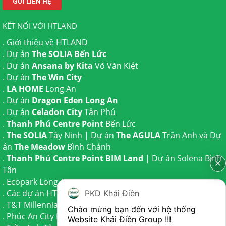
KẾT NỐI VỚI HTLAND
.
Giới thiệu về HTLAND
. Dự án
The SOLIA Bến Lức
. Dự án
Ansana by Kita
Võ Văn Kiệt
. Dự án
The Win City
.
LA HOME
Long An
. Dự án
Dragon Eden Long An
. Dự án
Celadon City
Tân Phú
.
Thanh Phú Centre Point
Bến Lức
.
The SOLIA
Tây Ninh | Dự án
The AGULA
Trần Anh và Dự
án
The Meadow
Bình Chánh
.
Thanh Phú Centre Point BIM Land
| Dự án
Solena Bình
Tân
.
Ecopark Long An
.
Các dự án HTLAND
PKD Khải Điền
.
T&T Millennia City
Cần Giuộc
Chào mừng bạn đến với hệ thống 
.
Phúc An City
Đức Hoà
Website Khải Điền Group !!!