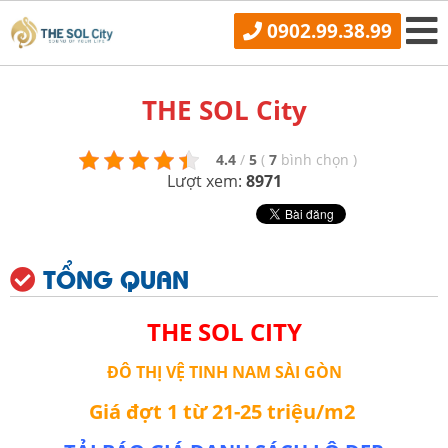
0902.99.38.99
THE SOL City
4.4
/
5
(
7
bình chọn
)
Lượt xem:
8971
TỔNG QUAN
THE SOL CITY
ĐÔ THỊ VỆ TINH NAM SÀI GÒN
Giá đợt 1 từ 21-25 triệu/m2