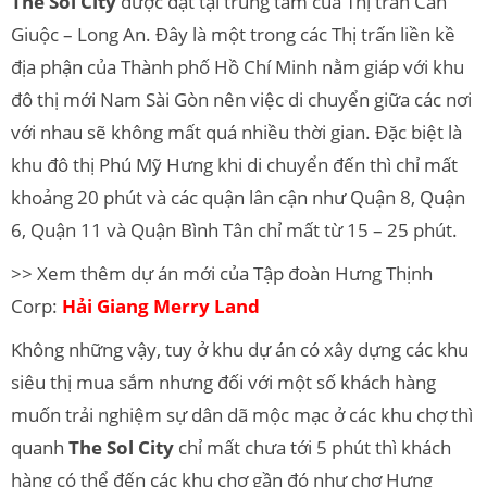
The Sol City
được đặt tại trung tâm của Thị trấn Cần
Giuộc – Long An. Đây là một trong các Thị trấn liền kề
địa phận của Thành phố Hồ Chí Minh nằm giáp với khu
đô thị mới Nam Sài Gòn nên việc di chuyển giữa các nơi
với nhau sẽ không mất quá nhiều thời gian. Đặc biệt là
khu đô thị Phú Mỹ Hưng khi di chuyển đến thì chỉ mất
khoảng 20 phút và các quận lân cận như Quận 8, Quận
6, Quận 11 và Quận Bình Tân chỉ mất từ 15 – 25 phút.
>> Xem thêm dự án mới của Tập đoàn Hưng Thịnh
Corp:
Hải Giang Merry Land
Không những vậy, tuy ở khu dự án có xây dựng các khu
siêu thị mua sắm nhưng đối với một số khách hàng
muốn trải nghiệm sự dân dã mộc mạc ở các khu chợ thì
quanh
The Sol City
chỉ mất chưa tới 5 phút thì khách
hàng có thể đến các khu chợ gần đó như chợ Hưng