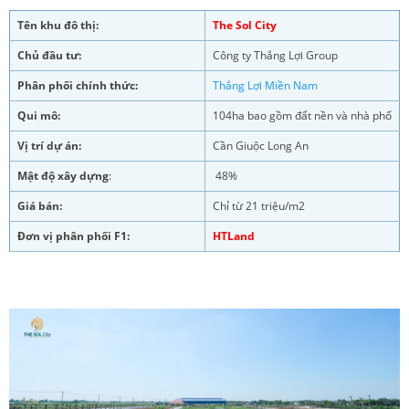
Tên khu đô thị:
The Sol City
Chủ đầu tư:
Công ty Thắng Lợi Group
Phân phối chính thức:
Thắng Lợi Miền Nam
Qui mô:
104ha bao gồm đất nền và nhà phố
Vị trí dự án:
Cần Giuộc Long An
Mật độ xây dựng
:
48%
Giá bán:
Chỉ từ 21 triệu/m2
Đơn vị phân phối F1:
HTLand