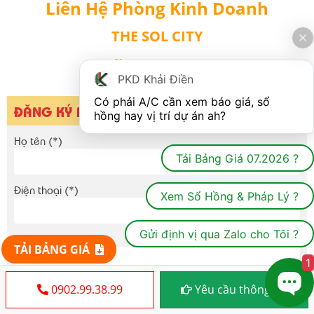
Liên Hệ Phòng Kinh Doanh
THE SOL CITY
Hotline: 0902993899
PKD Khải Điền
Có phải A/C cần xem báo giá, sổ 
ĐĂNG KÝ NHẬN GIÁ DỰ ÁN
hồng hay vị trí dự án ah?
Họ tên (*)
Tải Bảng Giá 07.2026 ?
Điện thoại (*)
Xem Sổ Hồng & Pháp Lý ?
Gửi định vị qua Zalo cho Tôi ?
Email
TẢI BẢNG GIÁ
1
0902.99.38.99
Yêu cầu thông tin