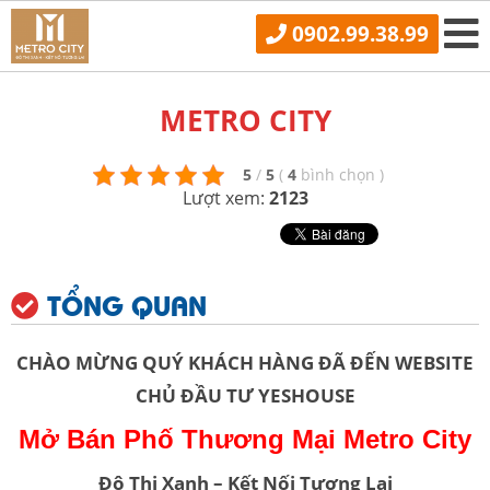
0902.99.38.99
METRO CITY
5
/
5
(
4
bình chọn
)
Lượt xem:
2123
TỔNG QUAN
CHÀO MỪNG QUÝ KHÁCH HÀNG ĐÃ ĐẾN WEBSITE
CHỦ ĐẦU TƯ YESHOUSE
Mở Bán Phố Thương Mại Metro City
Đô Thị Xanh – Kết Nối Tương Lai