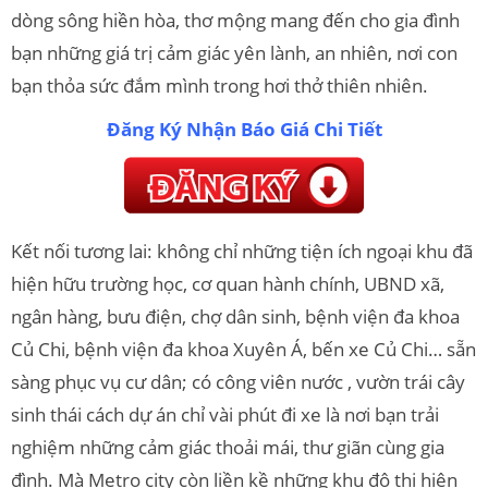
dòng sông hiền hòa, thơ mộng mang đến cho gia đình
bạn những giá trị cảm giác yên lành, an nhiên, nơi con
bạn thỏa sức đắm mình trong hơi thở thiên nhiên.
Đăng Ký Nhận Báo Giá Chi Tiết
Kết nối tương lai: không chỉ những tiện ích ngoại khu đã
hiện hữu trường học, cơ quan hành chính, UBND xã,
ngân hàng, bưu điện, chợ dân sinh, bệnh viện đa khoa
Củ Chi, bệnh viện đa khoa Xuyên Á, bến xe Củ Chi… sẵn
sàng phục vụ cư dân; có công viên nước , vườn trái cây
sinh thái cách dự án chỉ vài phút đi xe là nơi bạn trải
nghiệm những cảm giác thoải mái, thư giãn cùng gia
đình. Mà Metro city còn liền kề những khu đô thị hiện