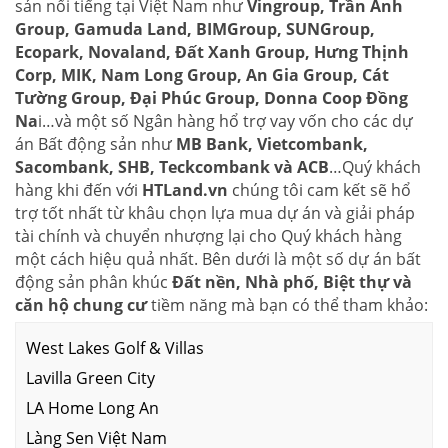
sản nổi tiếng tại Việt Nam như
Vingroup, Trần Anh
Group, Gamuda Land, BIMGroup, SUNGroup,
Ecopark, Novaland, Đất Xanh Group, Hưng Thịnh
Corp, MIK, Nam Long Group, An Gia Group, Cát
Tường Group, Đại Phúc Group, Donna Coop Đồng
Na
i…và một số Ngân hàng hổ trợ vay vốn cho các dự
án Bất động sản như
MB Bank, Vietcombank,
Sacombank, SHB, Teckcombank và ACB
…Quý khách
hàng khi đến với
HTLand.vn
chúng tôi cam kết sẽ hổ
trợ tốt nhất từ khâu chọn lựa mua dự án và giải pháp
tài chính và chuyển nhượng lại cho Quý khách hàng
một cách hiệu quả nhất. Bên dưới là một số dự án bất
động sản phân khúc
Đất nền, Nhà phố, Biệt thự và
căn hộ chung cư
tiềm năng mà bạn có thể tham khảo:
West Lakes Golf & Villas
Lavilla Green City
LA Home Long An
Làng Sen Việt Nam