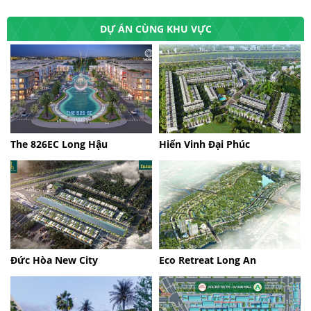
DỰ ÁN CÙNG KHU VỰC
The 826EC Long Hậu
Hiển Vinh Đại Phúc
Đức Hòa New City
Eco Retreat Long An