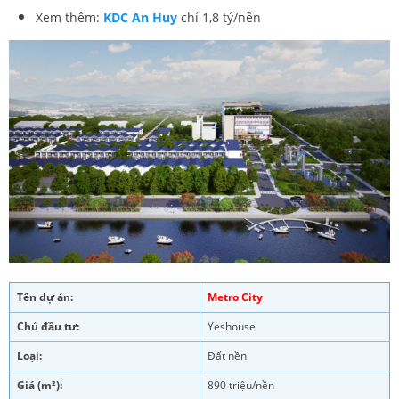
Xem thêm:
KDC An Huy
chỉ 1,8 tỷ/nền
Tên dự án:
Metro City
Chủ đầu tư:
Yeshouse
Loại:
Đất nền
Giá (m²):
890 triệu/nền