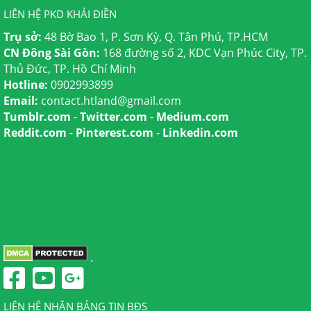
LIÊN HỆ PKD KHẢI ĐIỀN
Trụ sở:
48 Bờ Bao 1, P. Sơn Kỳ, Q. Tân Phú, TP.HCM
CN Đông Sài Gòn:
168 đường số 2, KDC Vạn Phúc City, TP.
Thủ Đức, TP. Hồ Chí Minh
Hotline:
0902993899
Email:
contact.htland@gmail.com
Tumblr.com
-
Twitter.com
-
Medium.com
Reddit.com
-
Pinterest.com
-
Linkedin.com
.
LIÊN HỆ NHẬN BẢNG TIN BĐS