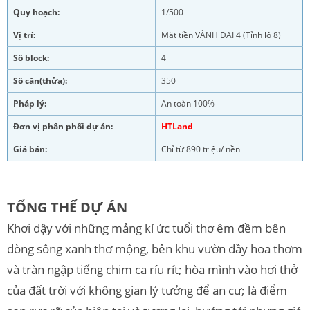
Quy hoạch:
1/500
Vị trí:
Mặt tiền VÀNH ĐAI 4 (Tỉnh lộ 8)
Số block:
4
Số căn(thửa):
350
Pháp lý:
An toàn 100%
Đơn vị phân phối dự án:
HTLand
Giá bán:
Chỉ từ 890 triệu/ nền
TỔNG THỂ DỰ ÁN
Khơi dậy với những mảng kí ức tuổi thơ êm đềm bên
dòng sông xanh thơ mộng, bên khu vườn đầy hoa thơm
và tràn ngập tiếng chim ca ríu rít; hòa mình vào hơi thở
của đất trời với không gian lý tưởng để an cư; là điểm