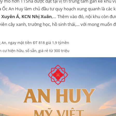
uy mô hơn 115ha được đặt tại vị trí trung tâm gần kề khu 
ịa Ốc An Huy làm chủ đầu tư quy hoạch xung quanh là các 
Xuyên Á, KCN Nhị Xuân
,… Thêm vào đó, nội khu còn đượ
ên cây xanh, trường học, hồ sinh thái,… với mong muốn đ
An, ngay mặt tiền ĐT 818 giá 1,9 tỷ/nền
 cư hiện hữu, sổ sẵn, giá rẻ từ 300 triệu