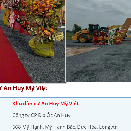
ư An Huy Mỹ Việt
Khu dân cư An Huy Mỹ Việt
Công ty CP Địa Ốc An Huy
668 Mỹ Hạnh, Mỹ Hạnh Bắc, Đức Hòa, Long An