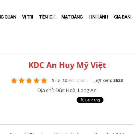
NG QUAN
VỊ TRÍ
TIỆN ÍCH
MẶT BẰNG
HÌNH ẢNH
GIÁ BÁN 
KDC An Huy Mỹ Việt
Lượt xem:
3623
5
/
5
(
12
bình chọn
)
Địa chỉ: Đức Hoà, Long An