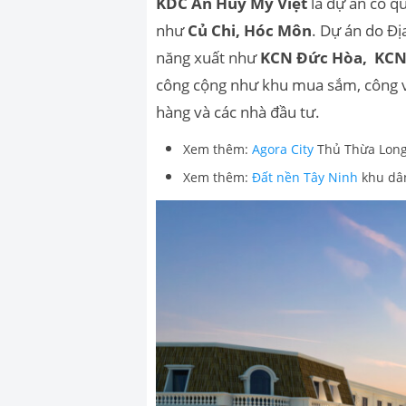
KDC An Huy Mỹ Việt
là dự án có q
như
Củ Chi, Hóc Môn
. Dự án do Đ
năng xuất như
KCN Đức Hòa, KCN 
công cộng như khu mua sắm, công vi
hàng và các nhà đầu tư.
Xem thêm:
Agora City
Thủ Thừa Long 
Xem thêm:
Đất nền Tây Ninh
khu dân