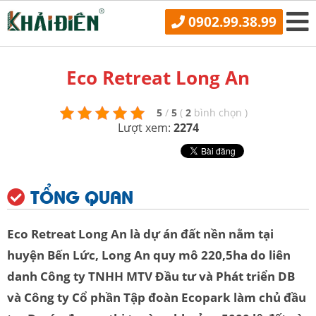
0902.99.38.99
Eco Retreat Long An
5
/
5
(
2
bình chọn
)
Lượt xem:
2274
TỔNG QUAN
Eco Retreat Long An là dự án đất nền nằm tại
huyện Bến Lức, Long An quy mô 220,5ha do liên
danh
Công ty TNHH MTV Đầu tư và Phát triển DB
và
Công ty Cổ phần Tập đoàn Ecopark làm chủ đầu