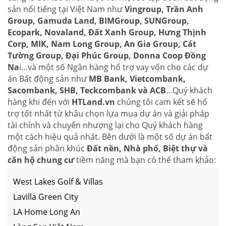
sản nổi tiếng tại Việt Nam như
Vingroup, Trần Anh
Group, Gamuda Land, BIMGroup, SUNGroup,
Ecopark, Novaland, Đất Xanh Group, Hưng Thịnh
Corp, MIK, Nam Long Group, An Gia Group, Cát
Tường Group, Đại Phúc Group, Donna Coop Đồng
Na
i…và một số Ngân hàng hổ trợ vay vốn cho các dự
án Bất động sản như
MB Bank, Vietcombank,
Sacombank, SHB, Teckcombank và ACB
…Quý khách
hàng khi đến với
HTLand.vn
chúng tôi cam kết sẽ hổ
trợ tốt nhất từ khâu chọn lựa mua dự án và giải pháp
tài chính và chuyển nhượng lại cho Quý khách hàng
một cách hiệu quả nhất. Bên dưới là một số dự án bất
động sản phân khúc
Đất nền, Nhà phố, Biệt thự và
căn hộ chung cư
tiềm năng mà bạn có thể tham khảo:
West Lakes Golf & Villas
Lavilla Green City
LA Home Long An