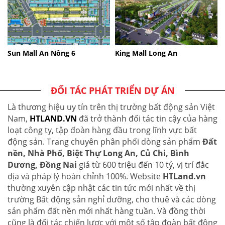
Sun Mall An Nông 6
King Mall Long An
ĐỐI TÁC PHÁT TRIỂN DỰ ÁN
Là thương hiệu uy tín trên thị trường bất động sản Việt
Nam,
HTLAND.VN
đã trở thành đối tác tin cậy của hàng
loạt công ty, tập đoàn hàng đầu trong lĩnh vực bất
động sản. Trang chuyên phân phối dòng sản phẩm
Đất
nền, Nhà Phố, Biệt Thự Long An, Củ Chi, Bình
Dương, Đồng Nai
giá từ 600 triệu đến 10 tỷ, vị trí đắc
địa và pháp lý hoàn chỉnh 100%. Website
HTLand.vn
thường xuyên cập nhật các tin tức mới nhất về thị
trường Bất động sản nghỉ dưỡng, cho thuê và các dòng
sản phẩm đất nền mới nhất hàng tuần. Và đồng thời
cũng là đối tác chiến lược với một số tập đoàn bất động