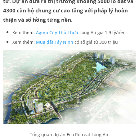
tư. Dự án đ
ưa ra thị trường khoảng 5000 lô đất và
4300 căn hộ chung cư cao tầng với pháp lý hoàn
thiện và sổ hồng từng nền.
Xem thêm:
Agora City Thủ Thừa
Long An giá 1.9 tỷ/nền
Xem thêm:
Mua đất Tây Ninh
có sổ giá từ 300 triệu
Tổng quan dự án Eco Retreat Long An