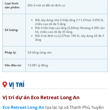
Loại hình
Đất ở mới và đất tái định cư
sản phẩm:
Đất xây dựng nhà ở thấp tầng (111,41ha): 4.950 lô,
chiều cao tối đa 5 tầng
Đất ở hỗn hợp cao tầng (5,84ha):
Khoảng 4.300 căn
Số lượng
:
hộ, chiều cao tối đa 45 tầng.
Đất ở tái định cư (2,07ha): 180 lô, xây dựng tối đa 5
tầng
Pháp lý
:
Sổ hồng từng căn
Vốn đầu tư
:
13.981 tỷ đồng.
VỊ TRÍ
Vị trí dự án Eco Retreat Long An
Eco Retreat Long An
tọa lạc tại xã Thanh Phú, huyện