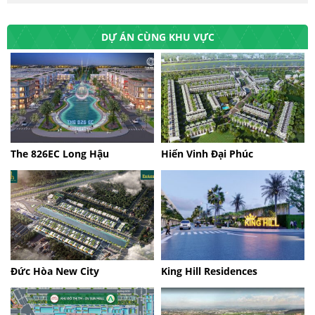
DỰ ÁN CÙNG KHU VỰC
The 826EC Long Hậu
Hiển Vinh Đại Phúc
Đức Hòa New City
King Hill Residences