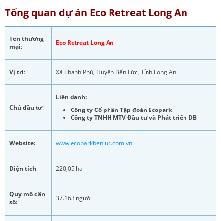
Tổng quan dự án Eco Retreat Long An
Tên thương
Eco Retreat Long An
mại
:
Vị trí
:
Xã Thanh Phú, Huyện Bến Lức, Tỉnh Long An
Liên danh:
Chủ đầu tư
:
Công ty Cổ phần Tập đoàn Ecopark
Công ty TNHH MTV Đầu tư và Phát triển DB
Website:
www.ecoparkbenluc.com.vn
Diện tích
:
220,05 ha
Quy mô dân
37.163 người
số: