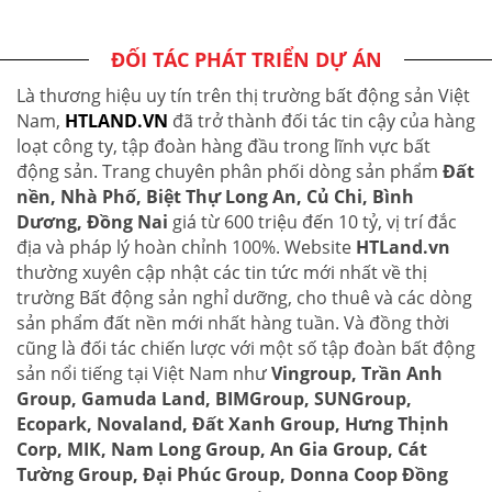
ĐỐI TÁC PHÁT TRIỂN DỰ ÁN
Là thương hiệu uy tín trên thị trường bất động sản Việt
Nam,
HTLAND.VN
đã trở thành đối tác tin cậy của hàng
loạt công ty, tập đoàn hàng đầu trong lĩnh vực bất
động sản. Trang chuyên phân phối dòng sản phẩm
Đất
nền, Nhà Phố, Biệt Thự Long An, Củ Chi, Bình
Dương, Đồng Nai
giá từ 600 triệu đến 10 tỷ, vị trí đắc
địa và pháp lý hoàn chỉnh 100%. Website
HTLand.vn
thường xuyên cập nhật các tin tức mới nhất về thị
trường Bất động sản nghỉ dưỡng, cho thuê và các dòng
sản phẩm đất nền mới nhất hàng tuần. Và đồng thời
cũng là đối tác chiến lược với một số tập đoàn bất động
sản nổi tiếng tại Việt Nam như
Vingroup, Trần Anh
Group, Gamuda Land, BIMGroup, SUNGroup,
Ecopark, Novaland, Đất Xanh Group, Hưng Thịnh
Corp, MIK, Nam Long Group, An Gia Group, Cát
Tường Group, Đại Phúc Group, Donna Coop Đồng