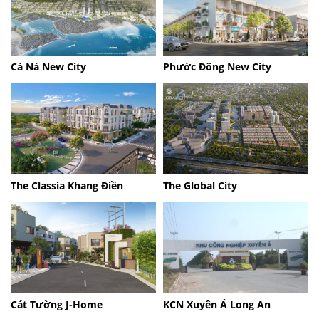
Cà Ná New City
Phước Đông New City
The Classia Khang Điền
The Global City
Cát Tường J-Home
KCN Xuyên Á Long An