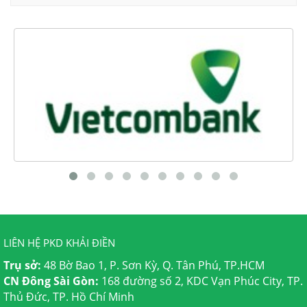
LIÊN HỆ PKD KHẢI ĐIỀN
Trụ sở:
48 Bờ Bao 1, P. Sơn Kỳ, Q. Tân Phú, TP.HCM
CN Đông Sài Gòn:
168 đường số 2, KDC Vạn Phúc City, TP.
Thủ Đức, TP. Hồ Chí Minh