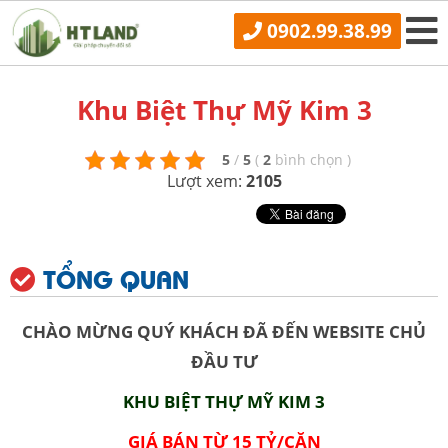
0902.99.38.99
Khu Biệt Thự Mỹ Kim 3
5
/
5
(
2
bình chọn
)
Lượt xem:
2105
TỔNG QUAN
CHÀO MỪNG QUÝ KHÁCH ĐÃ ĐẾN WEBSITE CHỦ
ĐẦU TƯ
KHU BIỆT THỰ MỸ KIM 3
GIÁ BÁN TỪ 15 TỶ/CĂN