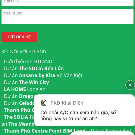
KẾT NỐI VỚI HTLAND
.
Giới thiệu về HTLAND
. Dự án
The SOLIA Bến Lức
. Dự án
Ansana by Kita
Võ Văn Kiệt
. Dự án
The Win City
.
LA HOME
Long An
. Dự án
Dragon Eden Long An
PKD Khải Điền
. Dự án
Celadon City
Tân Phú
.
Thanh Phú Centre Point
Bến Lức
Có phải A/C cần xem báo giá, sổ 
.
The SOLIA
Tây Ninh | Dự án
The AGULA
Trần Anh và Dự
hồng hay vị trí dự án ah?
án
The Meadow
Bình Chánh
.
Thanh Phú Centre Point BIM Land
| Dự án
Solena Bình