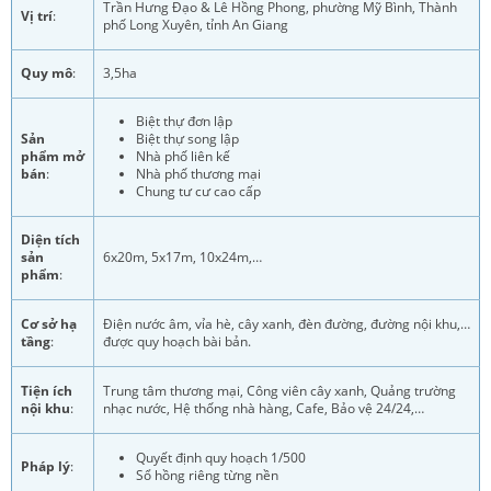
Trần Hưng Đạo & Lê Hồng Phong, phường Mỹ Bình, Thành
Vị trí
:
phố Long Xuyên, tỉnh An Giang
Quy mô
:
3,5ha
Biệt thự đơn lập
Sản
Biệt thự song lập
phẩm mở
Nhà phố liên kế
bán
:
Nhà phố thương mại
Chung tư cư cao cấp
Diện tích
sản
6x20m, 5x17m, 10x24m,…
phẩm
:
Cơ sở hạ
Điện nước âm, vỉa hè, cây xanh, đèn đường, đường nội khu,…
tầng
:
được quy hoạch bài bản.
Tiện ích
Trung tâm thương mại, Công viên cây xanh, Quảng trường
nội khu
:
nhạc nước, Hệ thống nhà hàng, Cafe, Bảo vệ 24/24,…
Quyết định quy hoạch 1/500
Pháp lý
:
Sổ hồng riêng từng nền