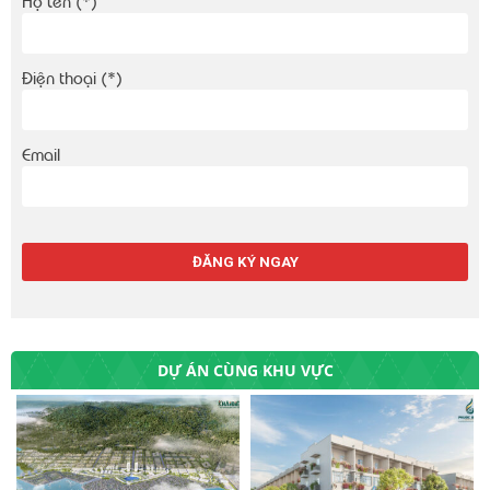
Họ tên (*)
Điện thoại (*)
Email
DỰ ÁN CÙNG KHU VỰC