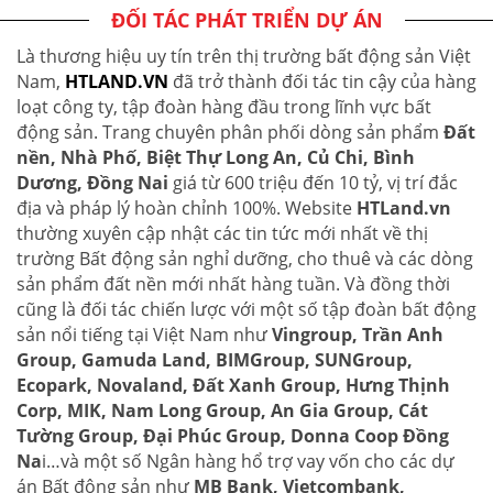
ĐỐI TÁC PHÁT TRIỂN DỰ ÁN
Là thương hiệu uy tín trên thị trường bất động sản Việt
Nam,
HTLAND.VN
đã trở thành đối tác tin cậy của hàng
loạt công ty, tập đoàn hàng đầu trong lĩnh vực bất
động sản. Trang chuyên phân phối dòng sản phẩm
Đất
nền, Nhà Phố, Biệt Thự Long An, Củ Chi, Bình
Dương, Đồng Nai
giá từ 600 triệu đến 10 tỷ, vị trí đắc
địa và pháp lý hoàn chỉnh 100%. Website
HTLand.vn
thường xuyên cập nhật các tin tức mới nhất về thị
trường Bất động sản nghỉ dưỡng, cho thuê và các dòng
sản phẩm đất nền mới nhất hàng tuần. Và đồng thời
cũng là đối tác chiến lược với một số tập đoàn bất động
sản nổi tiếng tại Việt Nam như
Vingroup, Trần Anh
Group, Gamuda Land, BIMGroup, SUNGroup,
Ecopark, Novaland, Đất Xanh Group, Hưng Thịnh
Corp, MIK, Nam Long Group, An Gia Group, Cát
Tường Group, Đại Phúc Group, Donna Coop Đồng
Na
i…và một số Ngân hàng hổ trợ vay vốn cho các dự
án Bất động sản như
MB Bank, Vietcombank,