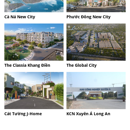
Cà Ná New City
Phước Đông New City
The Classia Khang Điền
The Global City
Cát Tường J-Home
KCN Xuyên Á Long An