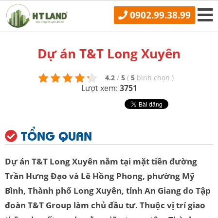
0902.99.38.99
Dự án T&T Long Xuyên
4.2
/
5
(
5
bình chọn
)
Lượt xem:
3751
TỔNG QUAN
Dự án T&T Long Xuyên nằm tại mặt tiền đường
Trần Hưng Đạo và Lê Hồng Phong, phường Mỹ
Bình, Thành phố Long Xuyên, tỉnh An Giang do Tập
đoàn T&T Group làm chủ đầu tư. Thuộc vị trí giao