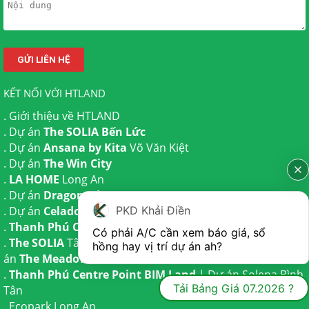
KẾT NỐI VỚI HTLAND
.
Giới thiệu về HTLAND
. Dự án
The SOLIA Bến Lức
. Dự án
Ansana by Kita
Võ Văn Kiệt
. Dự án
The Win City
.
LA HOME
Long An
. Dự án
Dragon Eden Long An
. Dự án
Celadon City
Tân Phú
PKD Khải Điền
.
Thanh Phú Centre Point
Bến Lức
Có phải A/C cần xem báo giá, sổ 
.
The SOLIA
Tây Ninh | Dự án
The AGULA
Trần Anh và Dự
hồng hay vị trí dự án ah?
án
The Meadow
Bình Chánh
.
Thanh Phú Centre Point BIM Land
| Dự án
Solena Bình
Tải Bảng Giá 07.2026 ?
Tân
.
Ecopark Long An