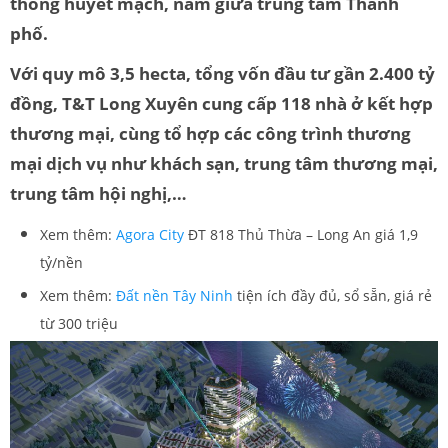
thông huyết mạch, nằm giữa trung tâm Thành
phố.
Với quy mô 3,5 hecta, tổng vốn đầu tư gần 2.400 tỷ
đồng, T&T Long Xuyên cung cấp 118 nhà ở kết hợp
thương mại, cùng tổ hợp các công trình thương
mại dịch vụ như khách sạn, trung tâm thương mại,
trung tâm hội nghị,…
Xem thêm:
Agora City
ĐT 818 Thủ Thừa – Long An giá 1,9
tỷ/nền
Xem thêm:
Đất nền Tây Ninh
tiện ích đầy đủ, sổ sẵn, giá rẻ
từ 300 triệu