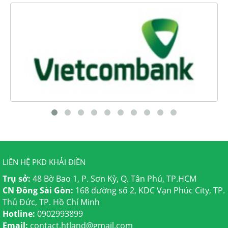
LIÊN HỆ PKD KHẢI ĐIỀN
Trụ sở:
48 Bờ Bao 1, P. Sơn Kỳ, Q. Tân Phú, TP.HCM
CN Đông Sài Gòn:
168 đường số 2, KDC Vạn Phúc City, TP.
Thủ Đức, TP. Hồ Chí Minh
Hotline:
0902993899
Email:
contact.htland@gmail.com