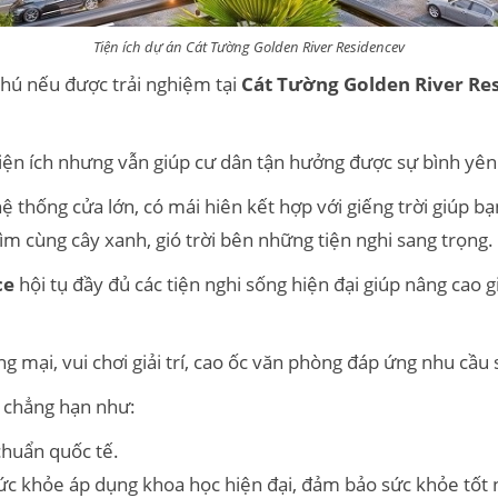
Tiện ích dự án Cát Tường Golden River Residencev
 thú nếu được
trải nghiệm tại
Cát Tường Golden River Re
 tiện ích nhưng vẫn giúp cư dân tận hưởng được sự bình yê
ệ thống cửa lớn, có mái hiên kết hợp với giếng trời giúp bạ
m cùng cây xanh, gió trời bên những tiện nghi sang trọng.
ce
hội tụ đầy đủ các tiện nghi sống hiện đại giúp nâng cao g
 mại, vui chơi giải trí, cao ốc văn phòng đáp ứng nhu cầu
c chẳng hạn như:
chuẩn quốc tế.
c khỏe áp dụng khoa học hiện đại, đảm bảo sức khỏe tốt 