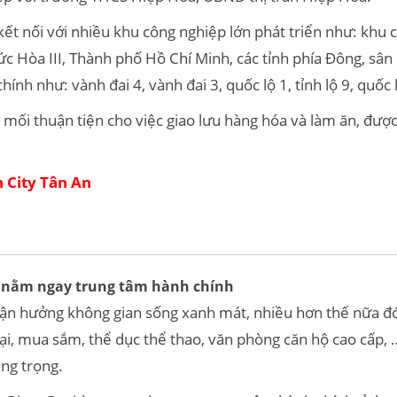
g kết nối với nhiều khu công nghiệp lớn phát triển như: kh
c Hòa III, Thành phố Hồ Chí Minh, các tỉnh phía Đông, sâ
nh như: vành đai 4, vành đai 3, quốc lộ 1, tỉnh lộ 9, quốc
 mối thuận tiện cho việc giao lưu hàng hóa và làm ăn, được
n City Tân An
e nằm ngay trung tâm hành chính
tận hưởng không gian sống xanh mát, nhiều hơn thế nữa đó l
 mại, mua sắm, thể dục thể thao, văn phòng căn hộ cao cấp
ang trọng.