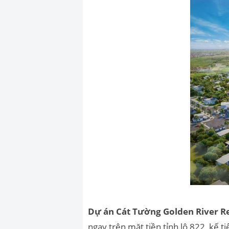
Dự án Cát Tường Golden River R
ngay trên mặt tiền tỉnh lộ 822, kế 