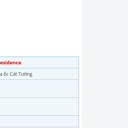
Residence
ịa ốc Cát Tường