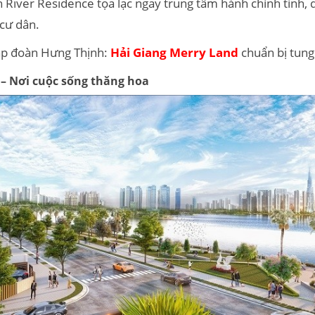
iver Residence tọa lạc ngay trung tâm hành chính tỉnh, dễ
 cư dân.
ập đoàn Hưng Thịnh:
Hải Giang Merry Land
chuẩn bị tung
 – Nơi cuộc sống thăng hoa