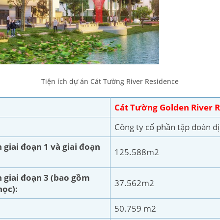
Tiện ích dự án Cát Tường River Residence
C
át Tường Golden River 
Công ty cổ phần tập đoàn đ
 giai đoạn 1 và giai đoạn
125.588m2
h giai đoạn 3 (bao gồm
37.562m2
học):
50.759 m2