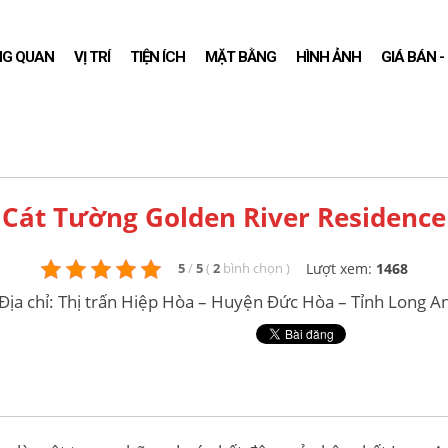
NG QUAN
VỊ TRÍ
TIỆN ÍCH
MẶT BẰNG
HÌNH ẢNH
GIÁ BÁN 
Cát Tường Golden River Residence
Lượt xem:
1468
5
/
5
(
2
bình chọn
)
Địa chỉ: Thị trấn Hiệp Hòa – Huyện Đức Hòa – Tỉnh Long A