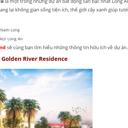
ce
là một trong những dự án bất động sản bậc nhất Long A
g lại không gian sống tiện ích, thế giới cây xanh giúp tư
 Nam Long
ezi Long An
nd
sẽ cùng bạn tìm hiểu những thông tin hữu ích về dự án.
 Golden River Residence