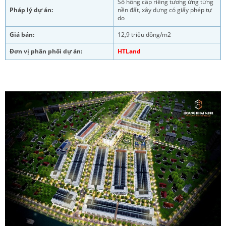
Sổ hồng cấp riêng tương ứng từng
Pháp lý dự án:
nền đất, xây dựng có giấy phép tự
do
Giá bán:
12,9 triệu đồng/m2
Đơn vị phân phối dự án:
HTLand