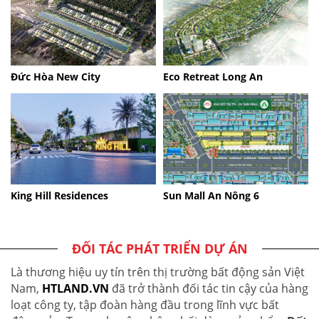
Đức Hòa New City
Eco Retreat Long An
King Hill Residences
Sun Mall An Nông 6
ĐỐI TÁC PHÁT TRIỂN DỰ ÁN
Là thương hiệu uy tín trên thị trường bất động sản Việt
Nam,
HTLAND.VN
đã trở thành đối tác tin cậy của hàng
loạt công ty, tập đoàn hàng đầu trong lĩnh vực bất