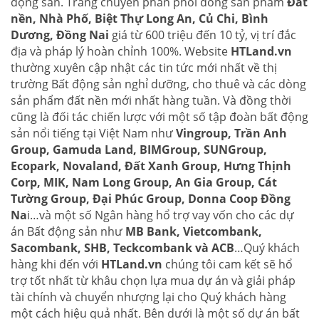
động sản. Trang chuyên phân phối dòng sản phẩm
Đất
nền, Nhà Phố, Biệt Thự Long An, Củ Chi, Bình
Dương, Đồng Nai
giá từ 600 triệu đến 10 tỷ, vị trí đắc
địa và pháp lý hoàn chỉnh 100%. Website
HTLand.vn
thường xuyên cập nhật các tin tức mới nhất về thị
trường Bất động sản nghỉ dưỡng, cho thuê và các dòng
sản phẩm đất nền mới nhất hàng tuần. Và đồng thời
cũng là đối tác chiến lược với một số tập đoàn bất động
sản nổi tiếng tại Việt Nam như
Vingroup, Trần Anh
Group, Gamuda Land, BIMGroup, SUNGroup,
Ecopark, Novaland, Đất Xanh Group, Hưng Thịnh
Corp, MIK, Nam Long Group, An Gia Group, Cát
Tường Group, Đại Phúc Group, Donna Coop Đồng
Na
i…và một số Ngân hàng hổ trợ vay vốn cho các dự
án Bất động sản như
MB Bank, Vietcombank,
Sacombank, SHB, Teckcombank và ACB
…Quý khách
hàng khi đến với
HTLand.vn
chúng tôi cam kết sẽ hổ
trợ tốt nhất từ khâu chọn lựa mua dự án và giải pháp
tài chính và chuyển nhượng lại cho Quý khách hàng
một cách hiệu quả nhất. Bên dưới là một số dự án bất