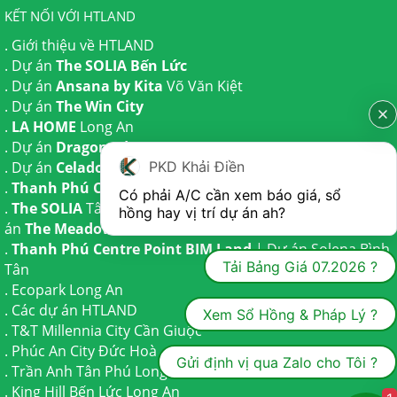
KẾT NỐI VỚI HTLAND
.
Giới thiệu về HTLAND
. Dự án
The SOLIA Bến Lức
. Dự án
Ansana by Kita
Võ Văn Kiệt
. Dự án
The Win City
.
LA HOME
Long An
. Dự án
Dragon Eden Long An
. Dự án
Celadon City
Tân Phú
PKD Khải Điền
.
Thanh Phú Centre Point
Bến Lức
Có phải A/C cần xem báo giá, sổ 
.
The SOLIA
Tây Ninh | Dự án
The AGULA
Trần Anh và Dự
hồng hay vị trí dự án ah?
án
The Meadow
Bình Chánh
.
Thanh Phú Centre Point BIM Land
| Dự án
Solena Bình
Tải Bảng Giá 07.2026 ?
Tân
.
Ecopark Long An
.
Các dự án HTLAND
Xem Sổ Hồng & Pháp Lý ?
.
T&T Millennia City
Cần Giuộc
.
Phúc An City
Đức Hoà
Gửi định vị qua Zalo cho Tôi ?
.
Trần Anh Tân Phú
Long An
.
King Hill Bến Lức
Long An