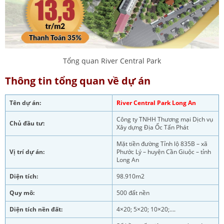
Tổng quan River Central Park
Thông tin tổng quan về dự án
Tên dự án:
River Central Park Long An
Công ty TNHH Thương mại Dịch vụ
Chủ đầu tư:
Xây dựng Địa Ốc Tấn Phát
Mặt tiền đường Tỉnh lộ 835B – xã
Vị trí dự án:
Phước Lý – huyện Cần Giuộc – tỉnh
Long An
Diện tích:
98.910m2
Quy mô:
500 đất nền
Diện tích nền đất:
4×20; 5×20; 10×20;….