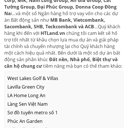
Corp, MIK, Nam Long Group, An Gia Group, Cát
Tường Group, Đại Phúc Group, Donna Coop Đồng
Na
i…và một số Ngân hàng hổ trợ vay vốn cho các dự
án Bất động sản như
MB Bank, Vietcombank,
Sacombank, SHB, Teckcombank và ACB
…Quý khách
hàng khi đến với
HTLand.vn
chúng tôi cam kết sẽ hổ
trợ tốt nhất từ khâu chọn lựa mua dự án và giải pháp
tài chính và chuyển nhượng lại cho Quý khách hàng
một cách hiệu quả nhất. Bên dưới là một số dự án bất
động sản phân khúc
Đất nền, Nhà phố, Biệt thự và
căn hộ chung cư
tiềm năng mà bạn có thể tham khảo:
West Lakes Golf & Villas
Lavilla Green City
LA Home Long An
Làng Sen Việt Nam
Sơ đồ tuyến metro số 1
Phúc An Garden