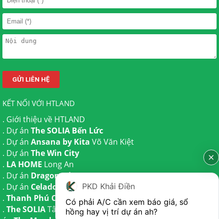
KẾT NỐI VỚI HTLAND
.
Giới thiệu về HTLAND
. Dự án
The SOLIA Bến Lức
. Dự án
Ansana by Kita
Võ Văn Kiệt
. Dự án
The Win City
.
LA HOME
Long An
. Dự án
Dragon Eden Long An
. Dự án
Celadon City
Tân Phú
PKD Khải Điền
.
Thanh Phú Centre Point
Bến Lức
Có phải A/C cần xem báo giá, sổ 
.
The SOLIA
Tây Ninh | Dự án
The AGULA
Trần Anh và Dự
hồng hay vị trí dự án ah?