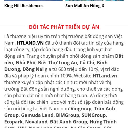
King Hill Residences
Sun Mall An Nông 6
ĐỐI TÁC PHÁT TRIỂN DỰ ÁN
Là thương hiệu uy tín trên thị trường bất động sản Việt
Nam,
HTLAND.VN
đã trở thành đối tác tin cậy của hàng
loạt công ty, tập đoàn hàng đầu trong lĩnh vực bất
động sản. Trang chuyên phân phối dòng sản phẩm
Đất
nền, Nhà Phố, Biệt Thự Long An, Củ Chi, Bình
Dương, Đồng Nai
giá từ 600 triệu đến 10 tỷ, vị trí đắc
địa và pháp lý hoàn chỉnh 100%. Website
HTLand.vn
thường xuyên cập nhật các tin tức mới nhất về thị
trường Bất động sản nghỉ dưỡng, cho thuê và các dòng
sản phẩm đất nền mới nhất hàng tuần. Và đồng thời
cũng là đối tác chiến lược với một số tập đoàn bất động
sản nổi tiếng tại Việt Nam như
Vingroup, Trần Anh
Group, Gamuda Land, BIMGroup, SUNGroup,
Ecopark, Novaland, Đất Xanh Group, Hưng Thịnh