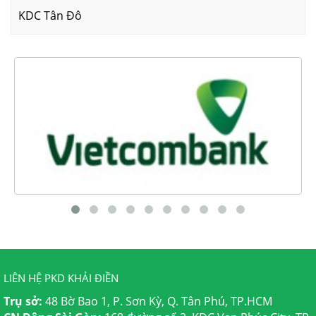
KDC Tân Đô
LIÊN HỆ PKD KHẢI ĐIỀN
Trụ sở:
48 Bờ Bao 1, P. Sơn Kỳ, Q. Tân Phú, TP.HCM