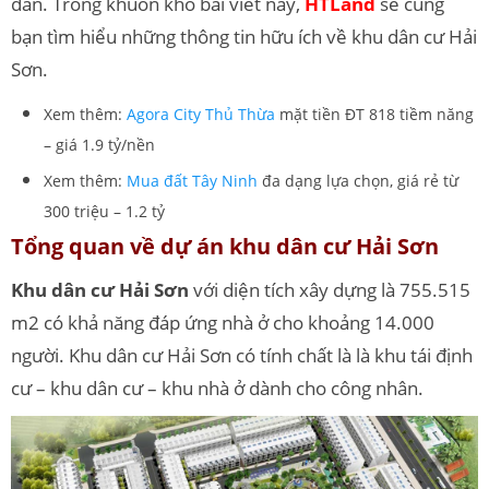
dân.
Trong khuôn khổ bài viết này,
HTLand
sẽ cùng
bạn tìm hiểu những thông tin hữu ích về khu dân cư Hải
Sơn.
Xem thêm:
Agora City Thủ Thừa
mặt tiền ĐT 818 tiềm năng
– giá 1.9 tỷ/nền
Xem thêm:
Mua đất Tây Ninh
đa dạng lựa chọn, giá rẻ từ
300 triệu – 1.2 tỷ
Tổng quan về dự án khu dân cư Hải Sơn
Khu dân cư Hải Sơn
với diện tích xây dựng là 755.515
m2 có khả năng đáp ứng nhà ở cho khoảng 14.000
người. Khu dân cư Hải Sơn có tính chất là là khu tái định
cư – khu dân cư – khu nhà ở dành cho công nhân.