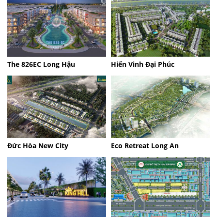
The 826EC Long Hậu
Hiển Vinh Đại Phúc
Đức Hòa New City
Eco Retreat Long An