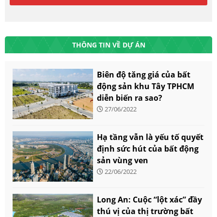
THÔNG TIN VỀ DỰ ÁN
Biên độ tăng giá của bất
động sản khu Tây TPHCM
diễn biến ra sao?
27/06/2022
Hạ tầng vẫn là yếu tố quyết
định sức hút của bất động
sản vùng ven
22/06/2022
Long An: Cuộc “lột xác” đầy
thú vị của thị trường bất