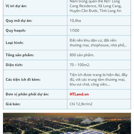
Nằm trong quần thể KĐT Long
Vị trí dự án:
Cang Residence, Xã Long Cang,
Huyện Cần Đước, Tỉnh Long An
Quy mô dự án:
10,4ha
Quy hoạch:
1/500
Đất nền khu dân cư, đất nền
Loại hình:
thương mại, shophouse, nhà phố
,..
Tổng sản phẩm:
800 sản phẩm.
Diện tích:
70 – 100m2.
Tiện ích được trang bị hiện đại, đầy
Các tiện ích đi kèm:
đủ, với các trung tâm thương mại,
khu vui chơi, công viên,…
Đơn vị phân phối dự án:
HTLand.vn
Giá bán:
Chỉ 12,8tr/m2