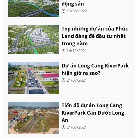
động sản
16/06/2022
Top những dự án của Phúc
Land đáng để đầu tư nhất
trong năm
14/12/2021
Dự án Long Cang RiverPark
hiện giờ ra sao?
21/07/2021
Tiến độ dự án Long Cang
RiverPark Cần Đước Long
An
21/07/2021