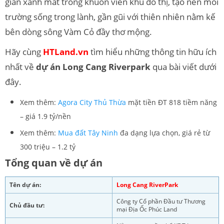
gian xanh mát trong khuôn viên khu đô thị, tạo nên môi
trường sống trong lành, gần gũi với thiên nhiên nằm kế
bên dòng sông Vàm Cỏ đầy thơ mộng.
Hãy cùng
HTLand.vn
tìm hiểu những thông tin hữu ích
nhất về
dự án Long Cang Riverpark
qua bài viết dưới
đây.
Xem thêm:
Agora City Thủ Thừa
mặt tiền ĐT 818 tiềm năng
– giá 1.9 tỷ/nền
Xem thêm:
Mua đất Tây Ninh
đa dạng lựa chọn, giá rẻ từ
300 triệu – 1.2 tỷ
Tổng quan về dự án
Tên dự án:
Long Cang RiverPark
Công ty Cổ phần Đầu tư Thương
Chủ đầu tư:
mại Địa Ốc Phúc Land