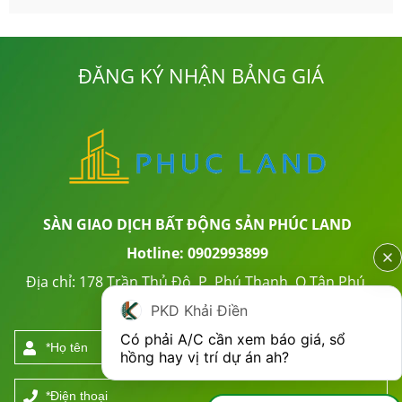
ĐĂNG KÝ NHẬN BẢNG GIÁ
SÀN GIAO DỊCH BẤT ĐỘNG SẢN PHÚC LAND
Hotline: 0902993899
Địa chỉ: 178 Trần Thủ Độ, P. Phú Thạnh, Q.Tân Phú,
TP. HCM
PKD Khải Điền
Có phải A/C cần xem báo giá, sổ 
hồng hay vị trí dự án ah?