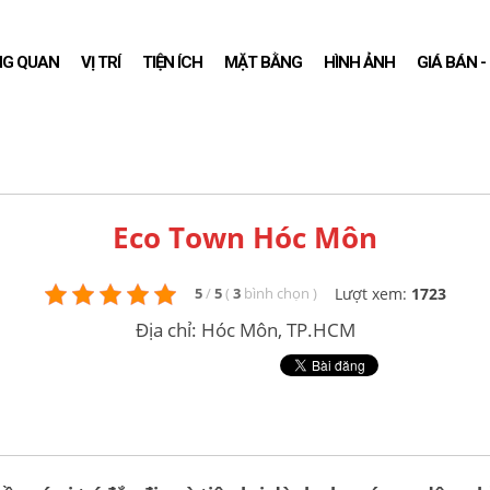
NG QUAN
VỊ TRÍ
TIỆN ÍCH
MẶT BẰNG
HÌNH ẢNH
GIÁ BÁN 
Eco Town Hóc Môn
Lượt xem:
1723
5
/
5
(
3
bình chọn
)
Địa chỉ: Hóc Môn, TP.HCM