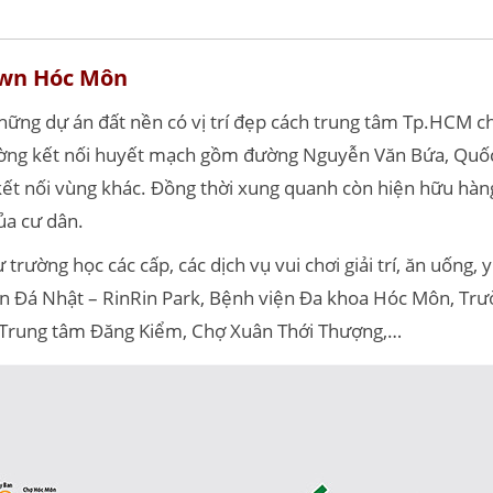
Town Hóc Môn
hững dự án đất nền có vị trí đẹp cách trung tâm Tp.HCM c
ờng kết nối huyết mạch gồm đường Nguyễn Văn Bứa, Quốc 
t nối vùng khác. Đồng thời xung quanh còn hiện hữu hàng l
của cư dân.
trường học các cấp, các dịch vụ vui chơi giải trí, ăn uống, 
iên Đá Nhật – RinRin Park, Bệnh viện Đa khoa Hóc Môn, T
Trung tâm Đăng Kiểm, Chợ Xuân Thới Thượng,…