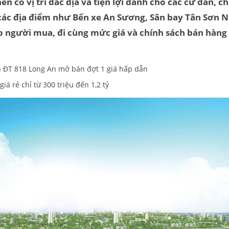
n có vị trí đắc địa và tiện lợi dành cho các cư dân,
các địa điểm như Bến xe An Sương, Sân bay Tân Sơn Nh
cho người mua, đi cùng mức giá và chính sách bán hàn
 ĐT 818 Long An mở bán đợt 1 giá hấp dẫn
giá rẻ chỉ từ 300 triệu đến 1,2 tỷ