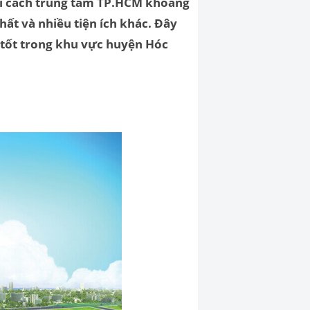
 chỉ cách trung tâm TP.HCM khoảng
ất và nhiều tiện ích khác. Đây
g tốt trong khu vực huyện Hóc