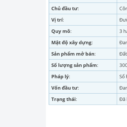
Chủ đầu tư
:
Côn
Vị trí
:
Đườ
Quy mô
:
3 h
Mật độ xây dựng
:
Đan
Sản phẩm mở bán
:
Đấ
Số lượng sản phẩm
:
300
Pháp lý
:
Sổ 
Vốn đầu tư
:
Đan
Trạng thái
:
Đã 