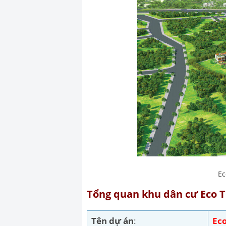
Ec
Tổng quan khu dân cư Eco 
Tên dự án
:
Ec