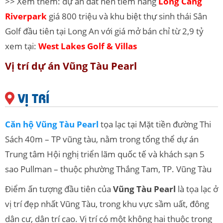
>> Xem thêm: dự án đất nền tiềm năng
Long Cang
Riverpark
giá 800 triệu và khu biệt thự sinh thái Sân
Golf đầu tiên tại Long An với giá mở bán chỉ từ 2,9 tỷ
xem tại:
West Lakes Golf & Villas
Vị trí dự án Vũng Tàu Pearl
VỊ TRÍ
Căn hộ Vũng Tàu Pearl
tọa lạc tại Mặt tiền đường Thi
Sách 40m – TP vũng tàu, nằm trong tổng thể dự án
Trung tâm Hội nghị triển lãm quốc tế và khách sạn 5
sao Pullman – thuộc phường Thắng Tam, TP. Vũng Tàu
Điểm ấn tượng đầu tiên của
Vũng Tàu Pearl
là tọa lạc ở
vị trí đẹp nhất Vũng Tàu, trong khu vực sầm uất, đông
dân cư, dân trí cao. Vị trí có một không hai thuộc trong