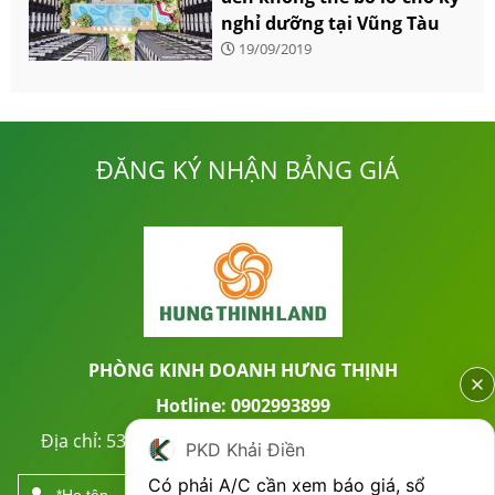
nghỉ dưỡng tại Vũng Tàu
19/09/2019
ĐĂNG KÝ NHẬN BẢNG GIÁ
PHÒNG KINH DOANH HƯNG THỊNH
Hotline: 0902993899
Địa chỉ: 53 Trần Quốc Thảo, P.7, Quận 3, TP. HCM
PKD Khải Điền
Có phải A/C cần xem báo giá, sổ 