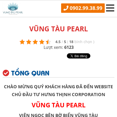
0902.99.38.99
VŨNG TÀU PEARL
4.5
/
5
(
18
bình chọn
)
Lượt xem:
6123
TỔNG QUAN
CHÀO MỪNG QUÝ KHÁCH HÀNG ĐÃ ĐẾN WEBSITE
CHỦ ĐẦU TƯ HƯNG THỊNH CORPORATION
VŨNG TÀU PEARL
VIÊN NGỌC BÊN BỜ BIỂN VŨNG TÀU