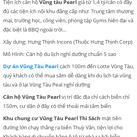
Tiện ích căn hộ
Vũng tàu Pearl
giá từ 1,4 tỷ/căn có đầy
đủ các tiện ích nội khu đẳng cấp như: Trung tâm thương
mại, trường học, công viên, phòng tập Gyms hiên đại và
đặc biệt là BBQ ngoài trời…
Xây dựng: Hưng Thịnh Incons (Thuộc Hưng Thịnh Corp)
Mô Hình: Căn hộ du lịch nghỉ dưỡng chuẩn 5 sao
Dự án Vũng Tàu Pearl
cách 100m đến Lotte Vũng Tàu,
quý khách có thể mua sắm dễ dàng khi du lịch tại vũng
tàu và ở lại Vũng Tàu Peal nghỉ dưỡng
Căn hộ Vũng Tàu Pearl
vị trí đắc địa chỉ cách biển chỉ
150m, cư dân ở đây có thể thoải mái tắm biển
Khu chung cư Vũng Tàu Pearl Thi Sách
mặt tiền
đường lớn chạy thẳng ra biển Thuỳ Vân, tiện lợi cho
Khách hàng di chuyển bằng ô tô từ nhà ra bãi biễn