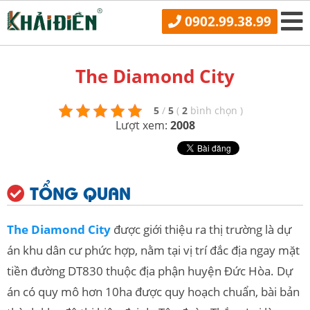
0902.99.38.99
The Diamond City
5
/
5
(
2
bình chọn
)
Lượt xem:
2008
TỔNG QUAN
The Diamond City
được giới thiệu ra thị trường là dự
án khu dân cư phức hợp, nằm tại vị trí đắc địa ngay mặt
tiền đường DT830 thuộc địa phận huyện Đức Hòa. Dự
án có quy mô hơn 10ha được quy hoạch chuẩn, bài bản