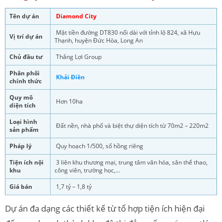
Tên dự án
Diamond City
Mặt tiền đường DT830 nối dài với tỉnh lộ 824, xã Hựu
Vị trí dự án
Thạnh, huyện Đức Hòa, Long An
Chủ đầu tư
Thắng Lợi Group
Phân phối
Khải Điền
chính thức
Quy mô
Hơn 10ha
diện tích
Loại hình
Đất nền, nhà phố và biệt thự diện tích từ 70m2 – 220m2
sản phẩm
Pháp lý
Quy hoạch 1/500, sổ hồng riêng
Tiện ích nội
3 liên khu thương mại, trung tâm văn hóa, sân thể thao,
khu
công viên, trường học,…
Giá bán
1,7 tỷ – 1,8 tỷ
Dự án đa dạng các thiết kế từ tổ hợp tiện ích hiện đại