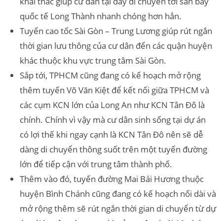
khai thác giúp cư dân tại đây di chuyển tới sân bay
quốc tế Long Thành nhanh chóng hơn hẳn.
Tuyến cao tốc Sài Gòn – Trung Lương giúp rút ngắn
thời gian lưu thông của cư dân đến các quận huyện
khác thuộc khu vực trung tâm Sài Gòn.
Sắp tới, TPHCM cũng đang có kế hoạch mở rộng
thêm tuyến Võ Văn Kiệt để kết nối giữa TPHCM và
các cụm KCN lớn của Long An như KCN Tân Đô là
chính. Chính vì vậy mà cư dân sinh sống tại dự án
có lợi thế khi ngay cạnh là KCN Tân Đô nên sẽ dễ
dàng di chuyển thông suốt trên một tuyến đường
lớn để tiếp cận với trung tâm thành phố.
Thêm vào đó, tuyến đường Mai Bái Hương thuộc
huyện Bình Chánh cũng đang có kế hoạch nối dài và
mở rộng thêm sẽ rút ngắn thời gian di chuyển từ dự