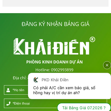
ĐĂNG KÝ NHẬN BẢNG GIÁ
PHÒNG KINH DOANH DỰ ÁN
Hotline: 0902993899
Địa chỉ: 48 Bờ Bao 1, P. Tân Sơn Nhì, TP. HCM
PKD Khải Điền
Có phải A/C cần xem báo giá, sổ 
hồng hay vị trí dự án ah?
Tải Bảng Giá 07.2026 ?