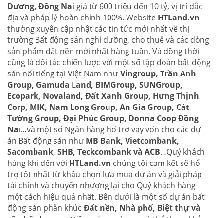
Dương, Đồng Nai
giá từ 600 triệu đến 10 tỷ, vị trí đắc
địa và pháp lý hoàn chỉnh 100%. Website
HTLand.vn
thường xuyên cập nhật các tin tức mới nhất về thị
trường Bất động sản nghỉ dưỡng, cho thuê và các dòng
sản phẩm đất nền mới nhất hàng tuần. Và đồng thời
cũng là đối tác chiến lược với một số tập đoàn bất động
sản nổi tiếng tại Việt Nam như
Vingroup, Trần Anh
Group, Gamuda Land, BIMGroup, SUNGroup,
Ecopark, Novaland, Đất Xanh Group, Hưng Thịnh
Corp, MIK, Nam Long Group, An Gia Group, Cát
Tường Group, Đại Phúc Group, Donna Coop Đồng
Na
i…và một số Ngân hàng hổ trợ vay vốn cho các dự
án Bất động sản như
MB Bank, Vietcombank,
Sacombank, SHB, Teckcombank và ACB
…Quý khách
hàng khi đến với
HTLand.vn
chúng tôi cam kết sẽ hổ
trợ tốt nhất từ khâu chọn lựa mua dự án và giải pháp
tài chính và chuyển nhượng lại cho Quý khách hàng
một cách hiệu quả nhất. Bên dưới là một số dự án bất
động sản phân khúc
Đất nền, Nhà phố, Biệt thự và