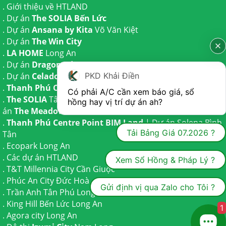
.
Giới thiệu về HTLAND
. Dự án
The SOLIA Bến Lức
. Dự án
Ansana by Kita
Võ Văn Kiệt
. Dự án
The Win City
.
LA HOME
Long An
. Dự án
Dragon Eden Long An
PKD Khải Điền
. Dự án
Celadon City
Tân Phú
.
Thanh Phú Centre Point
Bến Lức
Có phải A/C cần xem báo giá, sổ 
.
The SOLIA
Tây Ninh | Dự án
The AGULA
Trần Anh và Dự
hồng hay vị trí dự án ah?
án
The Meadow
Bình Chánh
.
Thanh Phú Centre Point BIM Land
| Dự án
Solena Bình
Tải Bảng Giá 07.2026 ?
Tân
.
Ecopark Long An
.
Các dự án HTLAND
Xem Sổ Hồng & Pháp Lý ?
.
T&T Millennia City
Cần Giuộc
.
Phúc An City
Đức Hoà
Gửi định vị qua Zalo cho Tôi ?
.
Trần Anh Tân Phú
Long An
.
King Hill Bến Lức
Long An
1
.
Agora city
Long An