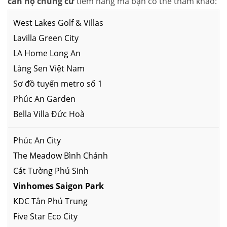
căn hộ chung cư
tiềm năng mà bạn có thể tham khảo:
West Lakes Golf & Villas
Lavilla Green City
LA Home Long An
Làng Sen Việt Nam
Sơ đồ tuyến metro số 1
Phúc An Garden
Bella Villa Đức Hoà
Phúc An City
The Meadow Bình Chánh
Cát Tường Phú Sinh
Vinhomes Saigon Park
KDC Tân Phú Trung
Five Star Eco City